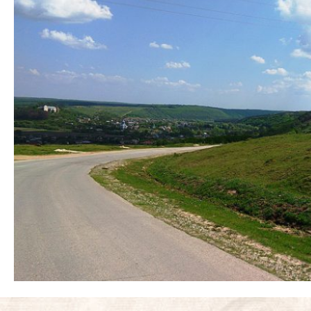
ФотоЗвіт
Статті
Контакти