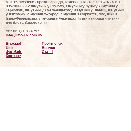
© 2015 Лімузини - прокат, оренда, замовлення - тел. 097-797-3-797,
095-100-02-02 Лімузини у Рівному, Лімузини у Луцьку, Лімузини у
Тернополі, лімузини у Хмельницькому, лімузини у Вінниці, лімузини
у Житомирі, лімузини Ужгород, лімузини Закарпаття, лімузини в
Івано-Франківську, лімузини у Чернівцях
Тільки найкращі лімузини
для Вас та Вашого свята.
моб
(097) 797-3-797
info@limo-lux.com.ua
Вітаємо!
Про limo-lux
Ціни
Відгуки
ФотоЗвіт
Статті
Контакти