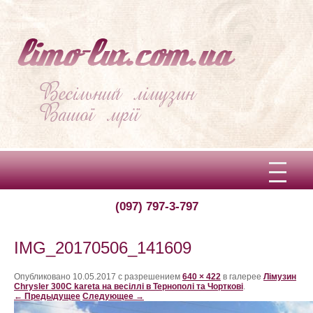
(097) 797-3-797
Вітаємо!
Про limo-lux
IMG_20170506_141609
Ціни
Опубликовано
10.05.2017
с разрешением
640 × 422
в галерее
Лімузин
Chrysler 300C kareta на весіллі в Тернополі та Чорткові
.
← Предыдущее
Следующее →
Відгуки