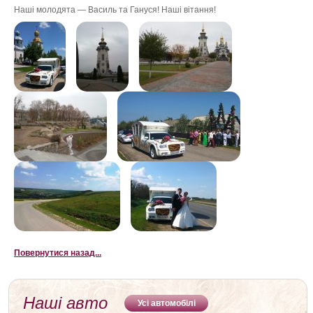
Наші молодята — Василь та Гануся! Наші вітання!
ФотоЗвіт
лімузин
Статті
чортків,
прокат
лімузинів у
Контакти
чорткові, авто
на весілля
чорктів,
машина на
весілля,
оренда
лімузину у
тернополі,
карета на
весілля, прокат
весільних карет,
карету замовити
ціна, ціна прокату
весільних карет,
лімузин
тернопіль
Повернутися назад...
Наші авто
Усі автомобілі