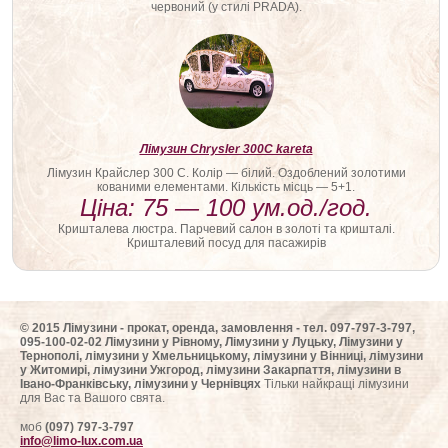
червоний (у стилі PRADA).
Лімузин Chrysler 300C kareta
Лімузин Крайслер 300 С. Колір — білий. Оздоблений золотими
кованими елементами. Кількість місць — 5+1.
Ціна: 75 — 100 ум.од./год.
Кришталева люстра. Парчевий салон в золоті та кришталі.
Кришталевий посуд для пасажирів
© 2015 Лімузини - прокат, оренда, замовлення - тел. 097-797-3-797,
095-100-02-02 Лімузини у Рівному, Лімузини у Луцьку, Лімузини у
Тернополі, лімузини у Хмельницькому, лімузини у Вінниці, лімузини
у Житомирі, лімузини Ужгород, лімузини Закарпаття, лімузини в
Івано-Франківську, лімузини у Чернівцях
Тільки найкращі лімузини
для Вас та Вашого свята.
моб
(097) 797-3-797
info@limo-lux.com.ua