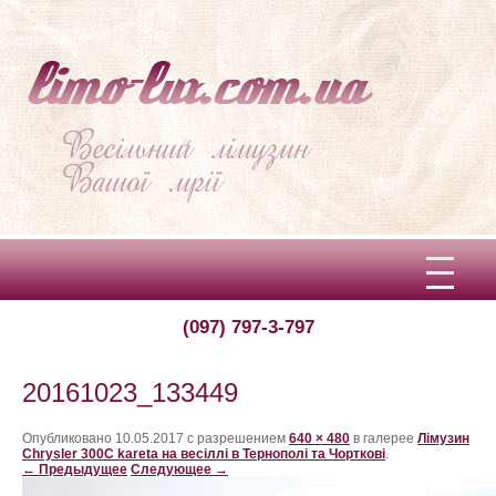
(097) 797-3-797
Вітаємо!
Про limo-lux
20161023_133449
Ціни
Опубликовано
10.05.2017
с разрешением
640 × 480
в галерее
Лімузин
Chrysler 300C kareta на весіллі в Тернополі та Чорткові
.
← Предыдущее
Следующее →
Відгуки