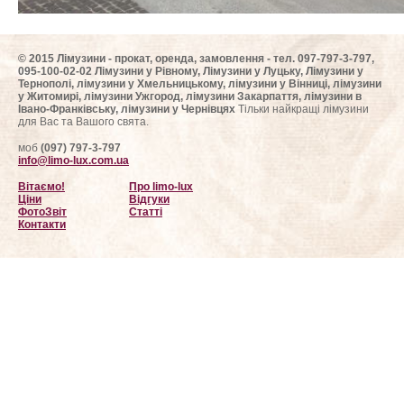
© 2015 Лімузини - прокат, оренда, замовлення - тел. 097-797-3-797,
095-100-02-02 Лімузини у Рівному, Лімузини у Луцьку, Лімузини у
Тернополі, лімузини у Хмельницькому, лімузини у Вінниці, лімузини
у Житомирі, лімузини Ужгород, лімузини Закарпаття, лімузини в
Івано-Франківську, лімузини у Чернівцях
Тільки найкращі лімузини
для Вас та Вашого свята.
моб
(097) 797-3-797
info@limo-lux.com.ua
Вітаємо!
Про limo-lux
Ціни
Відгуки
ФотоЗвіт
Статті
Контакти