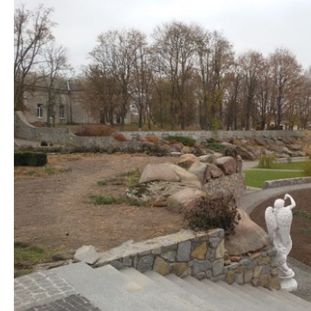
ФотоЗвіт
Статті
Контакти