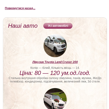
прокат лимузина Погребище, Аренда лимузин г.Винница
Повернутися назад...
Наші авто
Усі автомобілі
Лімузин Toyota Land Cruser 200
Колір — білий, Кількість місць — 14.
Ціна: 80 — 120 ум.од./год.
Стильна внутрішня обробка салону лімузина, панів, музика, Же/До
телевізор, кондиціонер, підсвічування, величезний люк, 3d стеля.