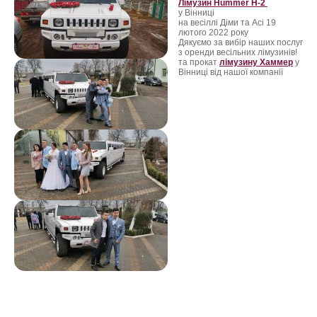
Лімузин Hummer H-2
у Вінниці
ФотоЗвіт
на весіллі Діми та Асі 19
лютого 2022 року
Дякуємо за вибір наших послуг
Статті
з оренди весільних лімузинів!
та прокат
лімузину Хаммер
у
Вінниці від нашої компанії
Контакти
Предлагаем воспользоваться
услугами нашего автопарка
лимузинов в Виннице и
Винницкой области для
следующих событий:
Свадебный Кортеж в Винница
,прокат лимузинов Винница
,аренда лимузинов Винница
,лимузины Винница,лучшие
лимузины Винница,лимузин
Казатин,аренда лимузина в
Казатине,лимузин на свадьбу
Казатин,заказать лимузин на
свадьбу в Виннице, лимузин
Винница,лимузин в городе
Винница,прокат лимузина
Виннице, аренда лимузина
Тростянець,лимузин Могилев-
Подольский, лимузин Тульчин
,свадьба на лимузине Винница, лимузин Хмельник,авто на свадьбу
Козятин ,лимузин Козятин, лимузин Ямпиль,прокат лимузина Могилев-
Подольский , лимузин Бар ,аренда лимузина Тростянец ,лимузин
Тростянец, прокат лимузина в Тростянце,прокат лимузина Винница,