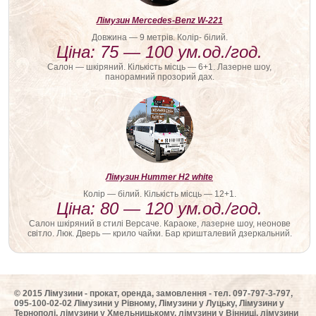
Лімузин Mercedes-Benz W-221
Довжина — 9 метрів. Колір- білий.
Ціна: 75 — 100 ум.од./год.
Салон — шкіряний. Кількість місць — 6+1. Лазерне шоу,
панорамний прозорий дах.
Лімузин Hummer H2 white
Колір — білий. Кількість місць — 12+1.
Ціна: 80 — 120 ум.од./год.
Салон шкіряний в стилі Версаче. Караоке, лазерне шоу, неонове
світло. Люк. Дверь — крило чайки. Бар кришталевий дзеркальний.
© 2015 Лімузини - прокат, оренда, замовлення - тел. 097-797-3-797,
095-100-02-02 Лімузини у Рівному, Лімузини у Луцьку, Лімузини у
Тернополі, лімузини у Хмельницькому, лімузини у Вінниці, лімузини