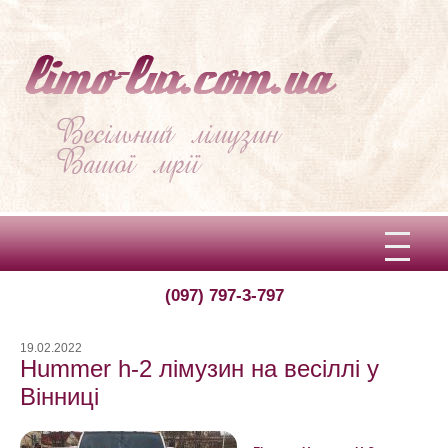
(097) 797-3-797
Вітаємо!
Про limo-lux
19.02.2022
Hummer h-2 лімузин на весіллі у
Ціни
Вінниці
Відгуки