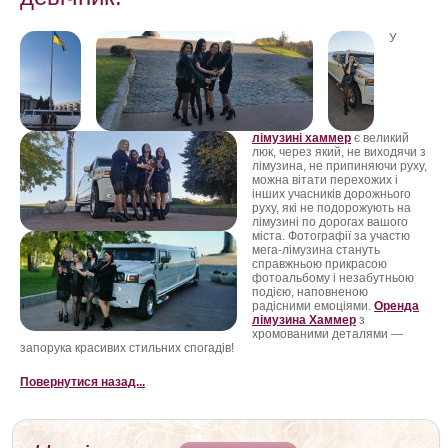
ФотоЗвіт
У
Статті
Контакти
лімузині хаммер
є великий
люк, через який, не виходячи з
лімузина, не припиняючи руху,
можна вітати перехожих і
інших учасників дорожнього
руху, які не подорожують на
лімузині по дорогах вашого
міста. Фотографії за участю
мега-лімузина стануть
справжньою прикрасою
фотоальбому і незабутньою
подією, наповненою
радісними емоціями.
Оренда
лімузина Хаммер
з
хромованими деталями —
запорука красивих стильних спогадів!
Повернутися назад...