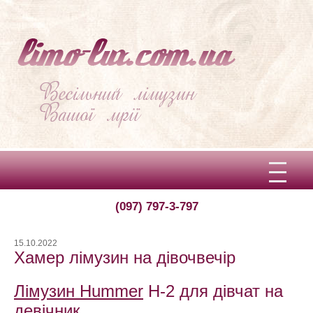
(097) 797-3-797
Вітаємо!
Про limo-lux
15.10.2022
Хамер лімузин на дівочвечір
Ціни
Лімузин Hummer
H-2 для дівчат на
Відгуки
девічник.