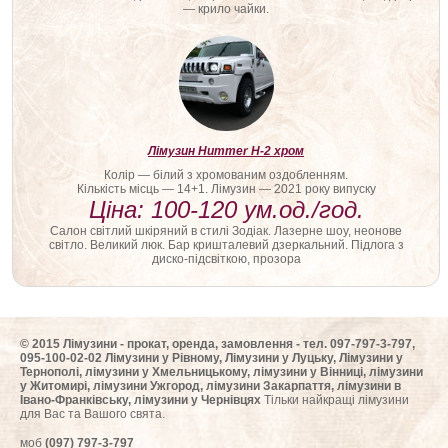
— крило чайки.
Лімузин Hummer H-2 хром
Колір — білий з хромованим оздобленням.
Кількість місць — 14+1. Лімузин — 2021 року випуску
Ціна: 100-120 ум.од./год.
Салон світлий шкіряний в стилі Зодіак. Лазерне шоу, неонове
світло. Великий люк. Бар кришталевий дзеркальний. Підлога з
диско-підсвіткою, прозора
© 2015 Лімузини - прокат, оренда, замовлення - тел. 097-797-3-797,
095-100-02-02 Лімузини у Рівному, Лімузини у Луцьку, Лімузини у
Тернополі, лімузини у Хмельницькому, лімузини у Вінниці, лімузини
у Житомирі, лімузини Ужгород, лімузини Закарпаття, лімузини в
Івано-Франківську, лімузини у Чернівцях
Тільки найкращі лімузини
для Вас та Вашого свята.
моб
(097) 797-3-797