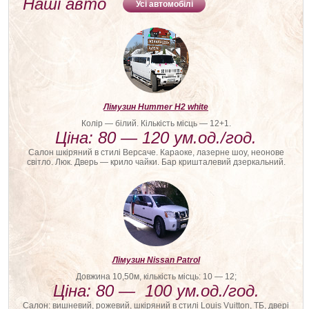
Наші авто
Усі автомобілі
Лімузин Hummer H2 white
Колір — білий. Кількість місць — 12+1.
Ціна: 80 — 120 ум.од./год.
Салон шкіряний в стилі Версаче. Караоке, лазерне шоу, неонове
світло. Люк. Дверь — крило чайки. Бар кришталевий дзеркальний.
Лімузин Nissan Patrol
Довжина 10,50м, кількість місць: 10 — 12;
Ціна: 80 — 100 ум.од./год.
Салон: вишневий, рожевий, шкіряний в стилі Louis Vuitton, ТБ, двері