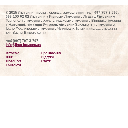
ФотоЗвіт
© 2015 Лімузини - прокат, оренда, замовлення - тел. 097-797-3-797,
095-100-02-02 Лімузини у Рівному, Лімузини у Луцьку, Лімузини у
Статті
Тернополі, лімузини у Хмельницькому, лімузини у Вінниці, лімузини
у Житомирі, лімузини Ужгород, лімузини Закарпаття, лімузини в
Івано-Франківську, лімузини у Чернівцях
Тільки найкращі лімузини
Контакти
для Вас та Вашого свята.
моб
(097) 797-3-797
info@limo-lux.com.ua
Вітаємо!
Про limo-lux
Ціни
Відгуки
ФотоЗвіт
Статті
Контакти