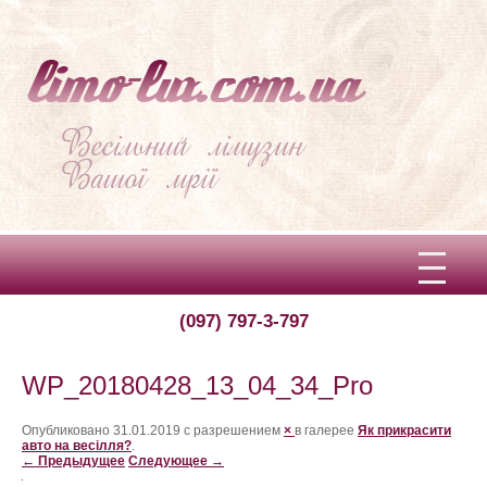
(097) 797-3-797
Вітаємо!
Про limo-lux
WP_20180428_13_04_34_Pro
Ціни
Опубликовано
31.01.2019
с разрешением
×
в галерее
Як прикрасити
авто на весілля?
.
← Предыдущее
Следующее →
Відгуки