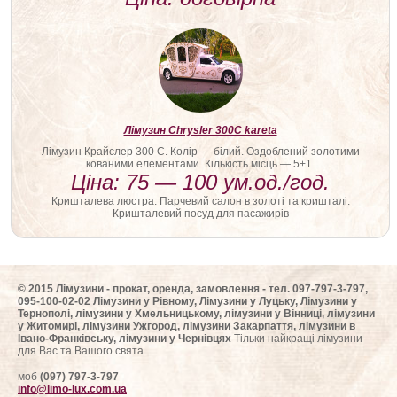
Лімузин Chrysler 300C kareta
Лімузин Крайслер 300 С. Колір — білий. Оздоблений золотими
кованими елементами. Кількість місць — 5+1.
Ціна: 75 — 100 ум.од./год.
Кришталева люстра. Парчевий салон в золоті та кришталі.
Кришталевий посуд для пасажирів
© 2015 Лімузини - прокат, оренда, замовлення - тел. 097-797-3-797,
095-100-02-02 Лімузини у Рівному, Лімузини у Луцьку, Лімузини у
Тернополі, лімузини у Хмельницькому, лімузини у Вінниці, лімузини
у Житомирі, лімузини Ужгород, лімузини Закарпаття, лімузини в
Івано-Франківську, лімузини у Чернівцях
Тільки найкращі лімузини
для Вас та Вашого свята.
моб
(097) 797-3-797
info@limo-lux.com.ua