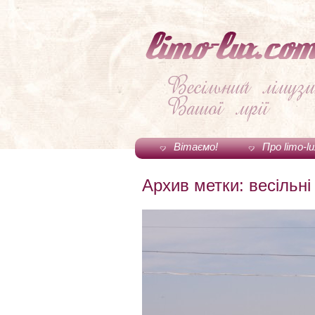
Вітаємо!
Про limo-l
Архив метки:
весільн