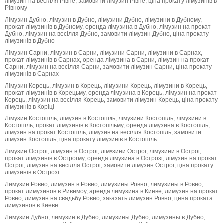
лімузин на весілля Рівне, замовити лімузин Рівне, ціна прокату лімузинів в
Рівному
Лімузин Дубно, лімузин в Дубно, лімузини Дубно, лімузини в Дубному,
прокат лімузинів в Дубному, оренда лімузина в Дубно, лімузин на прокат
Дубно, лімузин на весілля Дубно, замовити лімузин Дубно, ціна прокату
лімузинів в Дубно
Лімузин Сарни, лімузин в Сарни, лімузини Сарни, лімузини в Сарнах,
прокат лімузинів в Сарнах, оренда лімузина в Сарни, лімузин на прокат
Сарни, лімузин на весілля Сарни, замовити лімузин Сарни, ціна прокату
лімузинів в Сарнах
Лімузин Корець, лімузин в Корець, лімузини Корець, лімузини в Корець,
прокат лімузинів в Корецьму, оренда лімузина в Корець, лімузин на прокат
Корець, лімузин на весілля Корець, замовити лімузин Корець, ціна прокату
лімузинів в Коріці
Лімузин Костопіль, лімузин в Костопіль, лімузини Костопіль, лімузини в
Костопіль, прокат лімузинів в Костопільму, оренда лімузина в Костопіль,
лімузин на прокат Костопіль, лімузин на весілля Костопіль, замовити
лімузин Костопіль, ціна прокату лімузинів в Костопіль
Лімузин Острог, лімузин в Острог, лімузини Острог, лімузини в Острог,
прокат лімузинів в Острогму, оренда лімузина в Острозі, лімузин на прокат
Острог, лімузин на весілля Острог, замовити лімузин Острог, ціна прокату
лімузинів в Острозі
Лимузин Ровно, лимузин в Ровно, лимузины Ровно, лимузины в Ровно,
прокат лимузинов в Ривнмоу, аренда лимузина в Киеве, лимузин на прокат
Ровно, лимузин на свадьбу Ровно, заказать лимузин Ровно, цена проката
лимузинов в Киеве
Лимузин Дубно, лимузин в Дубно, лимузины Дубно, лимузины в Дубно,