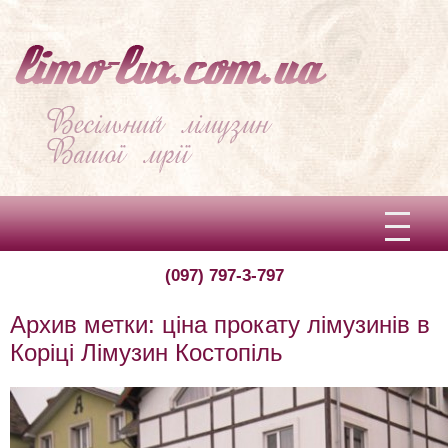
(097) 797-3-797
Вітаємо!
Архив метки:
ціна прокату лімузинів в
Про limo-lux
Коріці Лімузин Костопіль
Ціни
Відгуки