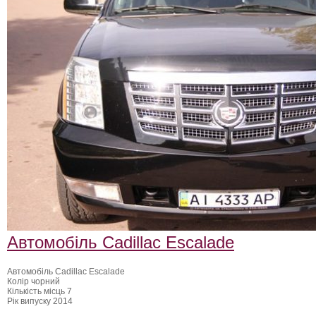
ФотоЗвіт
Статті
Контакти
Автомобіль Cadillac Escalade
Автомобіль Cadillac Escalade
Колір чорний
Кількість місць 7
Рік випуску 2014