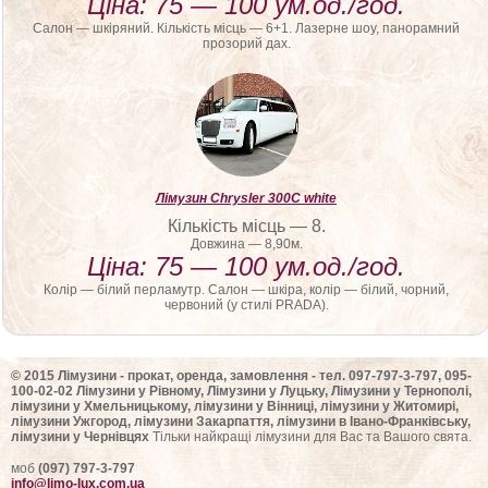
Ціна: 75 — 100 ум.од./год.
Салон — шкіряний. Кількість місць — 6+1. Лазерне шоу, панорамний
прозорий дах.
Лімузин Chrysler 300С white
Кількість місць — 8.
Довжина — 8,90м.
Ціна: 75 — 100 ум.од./год.
Колір — білий перламутр. Салон — шкіра, колір — білий, чорний,
червоний (у стилі PRADA).
© 2015 Лімузини - прокат, оренда, замовлення - тел. 097-797-3-797, 095-
100-02-02 Лімузини у Рівному, Лімузини у Луцьку, Лімузини у Тернополі,
лімузини у Хмельницькому, лімузини у Вінниці, лімузини у Житомирі,
лімузини Ужгород, лімузини Закарпаття, лімузини в Івано-Франківську,
лімузини у Чернівцях
Тільки найкращі лімузини для Вас та Вашого свята.
моб
(097) 797-3-797
info@limo-lux.com.ua