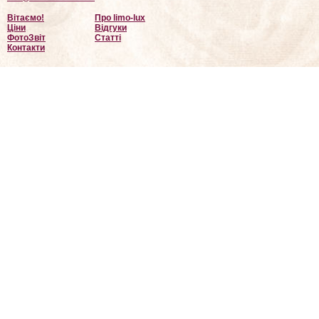
Вітаємо!
Про limo-lux
Ціни
Відгуки
ФотоЗвіт
Статті
Контакти