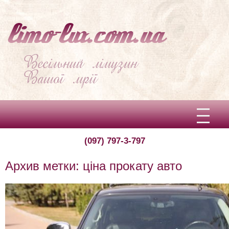
(097) 797-3-797
Вітаємо!
Архив метки:
ціна прокату авто
Про limo-lux
Ціни
Відгуки