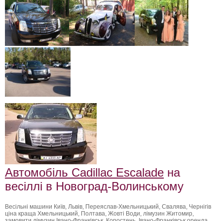
Автомобіль Cadillac Escalade
на
весіллі в Новоград-Волинському
Весільні машини Київ, Львів, Переяслав-Хмельницький, Свалява, Чернігів
ціна краща Хмельницький, Полтава, Жовті Води, лімузин Житомир,
замовити лімузин Івано-Франківськ, Коростень, Івано-Франківськ оренда