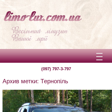
(097) 797-3-797
Вітаємо!
Архив метки:
Тернопіль
Про limo-lux
Ціни
Відгуки