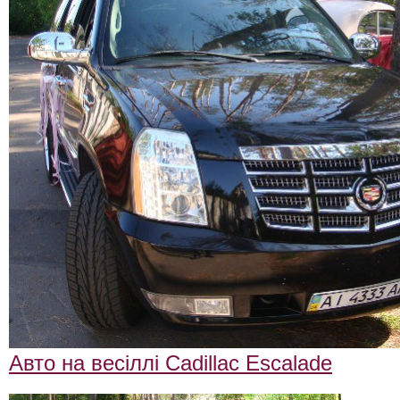
ФотоЗвіт
Статті
Контакти
Авто на весіллі Cadillac Escalade