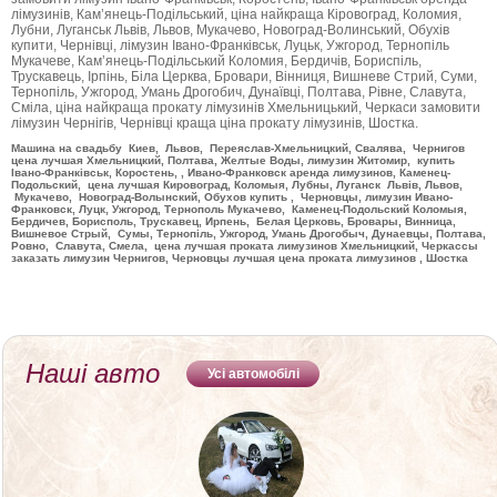
лімузинів, Кам’янець-Подільський, ціна найкраща Кіровоград, Коломия,
Лубни, Луганськ Львів, Львов, Мукачево, Новоград-Волинський, Обухів
купити, Чернівці, лімузин Івано-Франківськ, Луцьк, Ужгород, Тернопіль
Мукачеве, Кам’янець-Подільський Коломия, Бердичів, Бориспіль,
Трускавець, Ірпінь, Біла Церква, Бровари, Вінниця, Вишневе Стрий, Суми,
Тернопіль, Ужгород, Умань Дрогобич, Дунаївці, Полтава, Рівне, Славута,
Сміла, ціна найкраща прокату лімузинів Хмельницький, Черкаси замовити
лімузин Чернігів, Чернівці краща ціна прокату лімузинів, Шостка.
Машина на свадьбу Киев, Львов, Переяслав-Хмельницкий, Свалява, Чернигов
цена лучшая Хмельницкий, Полтава, Желтые Воды, лимузин Житомир, купить
Івано-Франківськ, Коростень, , Ивано-Франковск аренда лимузинов, Каменец-
Подольский, цена лучшая Кировоград, Коломыя, Лубны, Луганск Львів, Львов,
Мукачево, Новоград-Волынский, Обухов купить , Черновцы, лимузин Ивано-
Франковск, Луцк, Ужгород, Тернополь Мукачево, Каменец-Подольский Коломыя,
Бердичев, Борисполь, Трускавец, Ирпень, Белая Церковь, Бровары, Винница,
Вишневое Стрый, Сумы, Тернопіль, Ужгород, Умань Дрогобыч, Дунаевцы, Полтава,
Ровно, Славута, Смела, цена лучшая проката лимузинов Хмельницкий, Черкассы
заказать лимузин Чернигов, Черновцы лучшая цена проката лимузинов , Шостка
Наші авто
Усі автомобілі