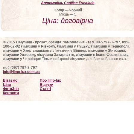
Автомобіль Cadillac Escalade
Колір — чорний
Місць — 5
Ціна: договірна
© 2015 Лімузини - прокат, оренда, замовлення - тел. 097-797-3-797, 095-
100-02-02 Лімузини у Рівному, Лімузини у Луцьку, Лімузини у Тернополі,
лімузини у Хмельницькому, лімузини у Вінниці, лімузини у Житомирі,
лімузини Ужгород, лімузини Закарпаття, лімузини в Івано-Франківську,
лімузини у Чернівцях
Тільки найкращі лімузини для Вас та Вашого свята.
моб
(097) 797-3-797
info@limo-lux.com.ua
Вітаємо!
Про limo-lux
Ціни
Відгуки
ФотоЗвіт
Статті
Контакти