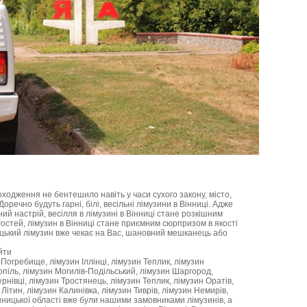
оходження не бентешило навіть у часи сухого закону, місто,
оречно будуть гарні, білі, весільні лімузини в Вінниці. Адже
ий настрій, весілля в лімузині в Вінниці стане розкішним
остей, лімузин в Вінниці стане приємним сюрпризом в якості
цький лімузин вже чекає на Вас, шановний мешканець або
йти
Погребище, лімузин Іллінці, лімузин Теплик, лімузин
піль, лімузин Могилів-Подільський, лімузин Шаргород,
рнівці, лімузин Тростянець, лімузин Теплик, лімузин Оратів,
 Літин, лімузин Калинівка, лімузин Тиврів, лімузин Немирів,
інницької області вже були нашими замовниками лімузинів, а