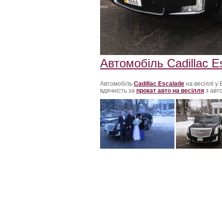
Автомобіль Cadillac Es
Автомобіль
Cadillac Escalade
на весіллі у 
вдячність за
прокат авто на весілля
з авто
Свадебный Кортеж в Винница ,прокат лим
Винница,лучшие лимузины Винница,лимузи
Казатин,заказать лимузин на свадьбу в В
лимузина Виннице, аренда лимузина Трос
,свадьба на лимузине Винница, лимузин Х
Ямпиль,прокат лимузина Могилев-Подольск
Тростянец, прокат лимузина в Тростянце,
Аренда лимузин г.Винница