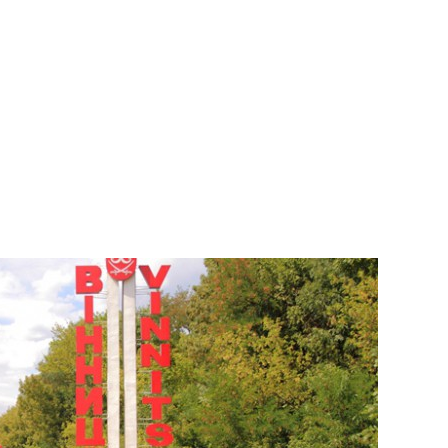
івці, лімузини на прокат в Чернівцях, оренда лімузинів в
зинів Чернівці, замовити лімузин Чернівці недорого без
город, лімузини на прокат в Ужгороді, оренда лімузинів в
инів Ужгород, замовити лімузин Ужгород недорого без
в Солотвині, прокат лімузинів в Солотвині, лімузин на прокат
, Солотвино лімузин, оренда лімузинів в Солотвині, авто на
ілля в Солотвині , лімузин Рахів, прокат лімузинив в Рахові,
сільні авто в Рахові, лімузин на прокат в Рахові, ціна прокату
узини Івано-Франківськ лімузини на прокат в Івано-Франківськ,
зин в Івано-Франківськ, прокат лімузинів Ивано-Франківську,
го без посередників
ьк лімузини на прокат в Івано-Франківськ, оренда лімузинів в
ськ, прокат лімузинів Ивано-Франківську, замовити лімузин
ів
Кролевець, Лімузин Лубни, Лімузин Надвірна, лімузин
, лімузин Косів, лімузин Долина, лімузин Тисмениця,
рштин, лімузин Верховина, лімузин Косів, лімузин Рахів