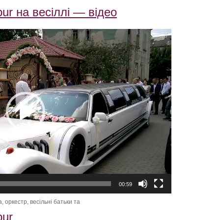
bur на весіллі — відео
00:59
 оркестр, весільні батьки та
bur