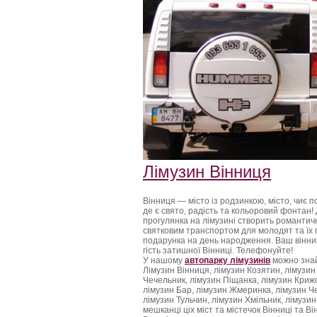
Лімузин Вінниця
Вінниця — місто із родзинкою, місто, чиє п
де є свято, радість та кольоровий фонтан! Д
прогулянка на лімузині створить романтичн
святковим транспортом для молодят та їх г
подарунка на день народження. Ваш вінни
гість затишної Вінниці. Телефонуйте!
У нашому
автопарку лімузинів
можно зна
Лімузин Вінниця, лімузин Козятин, лімузин 
Чечельник, лімузин Піщанка, лімузин Крижо
лімузин Бар, лімузин Жмеринка, лімузин Че
лімузин Тульчин, лімузин Хмільник, лімузин
мешканці ціх міст та містечок Вінниці та В