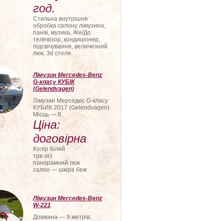
год.
Стильна внутрішня
обробка салону лімузина,
панів, музика, Же/До
телевізор, кондиціонер,
підсвічування, величезний
люк, 3d стеля.
Лімузин Mercedes-Benz
G-класу КУБІК
(Gelendvagen)
Лімузин Мерседес G-класу
КУБИК 2017 (Gelendvagen)
Місць — 8
Ціна:
договірна
Колір білий
три осі
панорамний люк
салон — шкіра беж
Лімузин Mercedes-Benz
W-221
Довжина — 9 метрів.