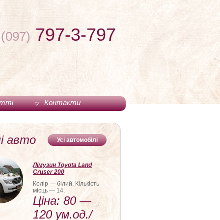
797-3-797
(097)
тті
Контакти
і авто
Усі автомобілі
Лімузин Toyota Land
Cruser 200
Колір — білий, Кількість
місць — 14.
Ціна: 80 —
120 ум.од./