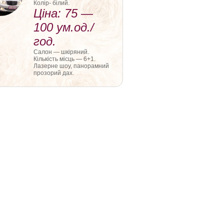
Колір- білий.
Ціна: 75 —
100 ум.од./
год.
Салон — шкіряний.
Кількість місць — 6+1.
Лазерне шоу, панорамний
прозорий дах.