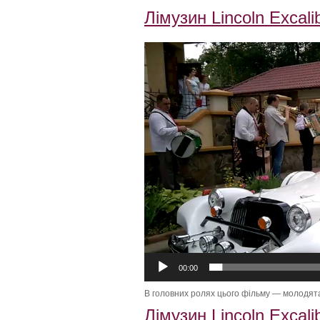
Лімузин Lincoln Excali
Видеоплеер
00:00
В головних ролях цього фільму — молодята,
Лімузин Lincoln Excali