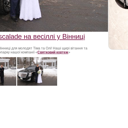
calade на весіллі у Вінниці
Вінниці для молодят Тіма та Олі! Наші щирі вітання та
парку нашої компанії «
Святковий кортеж
»
узинов Винница ,аренда лимузинов Винница ,лимузины
н Казатин,аренда лимузина в Казатине,лимузин на свадьбу
иннице, лимузин Винница,лимузин в городе Винница,прокат
тянець,лимузин Могилев-Подольский, лимузин Тульчин
мельник,авто на свадьбу Козятин ,лимузин Козятин, лимузин
ий , лимузин Бар ,аренда лимузина Тростянец ,лимузин
прокат лимузина Винница, прокат лимузина Погребище,