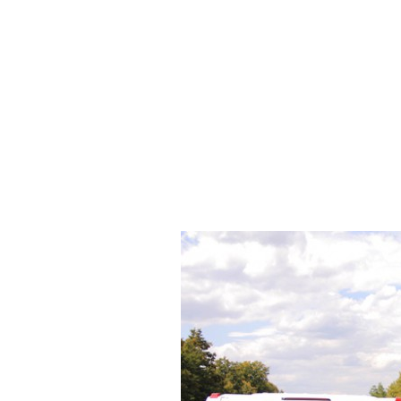
Тернопіль, Лімузин Чернівці, лімузини Черн
Чернівцях, лімузин в Чернівці, прокат ліму
посередників, Лімузин Ужгород лімузини Уж
Ужгороді, лімузин в Ужгород, прокат лімуз
посередників, Лімузин Солотвино, лімузин 
Солотвино, лімузин на весілля в Солотвині
весілля Солотвина, замовити машину на вес
оренда лімузіна в Рахові, лімузни Рахів, ве
лімузинів в Рахові, Лімузин Франківськ лім
оренда лімузинів в Івано-Франківську, ліму
замовити лімузин Івано-Франківськ недоро
Лімузин Франківськ лімузини Івано-Франківс
Івано-Франківську, лімузин в Івано-Франків
Івано-Франківськ недорого без посередник
Лімузин Калуш, Лімузин Коломия, Лімузин 
Яремча, лімузин Городенка, лімузин Снятин
Лімузин Снятин, лімузин Калуш, лімузин Бу