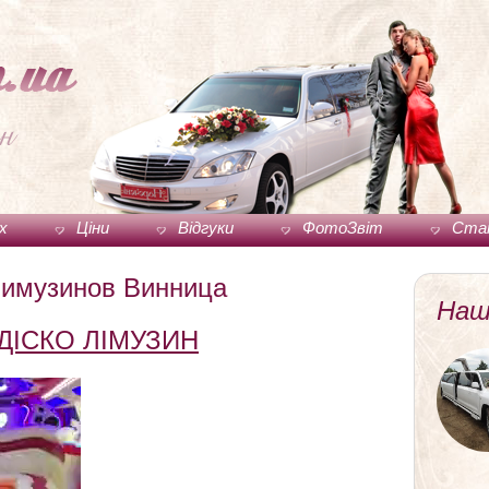
ux
Ціни
Відгуки
ФотоЗвіт
Ста
лимузинов Винница
Наш
ДІСКО ЛІМУЗИН