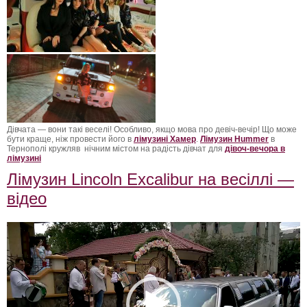
Дівчата — вони такі веселі! Особливо, якщо мова про девіч-вечір! Що може
бути краще, ніж провести його в
лімузині Хамер
.
Лімузин Hummer
в
Тернополі кружляв нічним містом на радість дівчат для
дівоч-вечора в
лімузині
Лімузин Lincoln Excalibur на весіллі —
відео
Видеоплеер