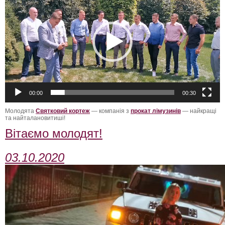
ФотоЗвіт
Статті
Контакти
00:00
00:30
Молодята
Святковий кортеж
— компанія з
прокат лімузинів
— найкращі
та найталановитиші!
Вітаємо молодят!
03.10.2020