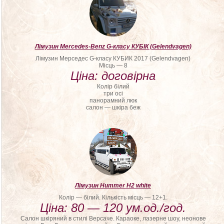
Лімузин Mercedes-Benz G-класу КУБІК (Gelendvagen)
Лімузин Мерседес G-класу КУБИК 2017 (Gelendvagen)
Місць — 8
Ціна: договірна
Колір білий
три осі
панорамний люк
салон — шкіра беж
Лімузин Hummer H2 white
Колір — білий. Кількість місць — 12+1.
Ціна: 80 — 120 ум.од./год.
Салон шкіряний в стилі Версаче. Караоке, лазерне шоу, неонове