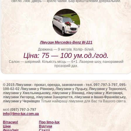
світло. Люк. Дверь — крило чайки. Бар кришталевий дзеркальний.
Лімузин Mercedes-Benz W-221
Довжина — 9 метрів. Колір- білий.
Ціна: 75 — 100 ум.од./год.
Салон — шкіряний. Кількість місць — 6+1. Лазерне шоу, панорамний
прозорий дах.
© 2015 Лімузини - прокат, оренда, замовлення - тел. 097-797-3-797, 095-
100-02-02 Лімузини у Рівному, Лімузини у Луцьку, Лімузини у Тернополі,
лімузини у Хмельницькому, лімузини у Вінниці, лімузини у Житомирі,
лімузини Ужгород, лімузини Закарпаття, лімузини в Івано-Франківську,
лімузини у Чернівцях
Тільки найкращі лімузини для Вас та Вашого свята.
моб
(097) 797-3-797
info@limo-lux.com.ua
Вітаємо!
Про limo-lux
Ціни
Відгуки
ФотоЗвіт
Статті