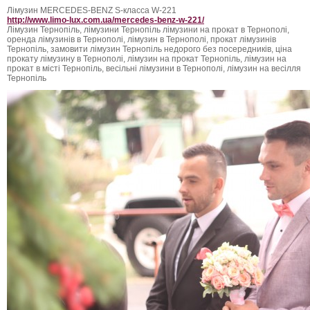
Лімузин MERCEDES-BENZ S-класса W-221
http://www.limo-lux.com.ua/mercedes-benz-w-221/
Лімузин Тернопіль, лімузини Тернопіль лімузини на прокат в Тернополі,
оренда лімузинів в Тернополі, лімузин в Тернополі, прокат лімузинів
Тернопіль, замовити лімузин Тернопіль недорого без посередників, ціна
прокату лімузину в Тернополі, лімузин на прокат Тернопіль, лімузин на
прокат в місті Тернопіль, весільні лімузини в Тернополі, лімузин на весілля
Тернопіль