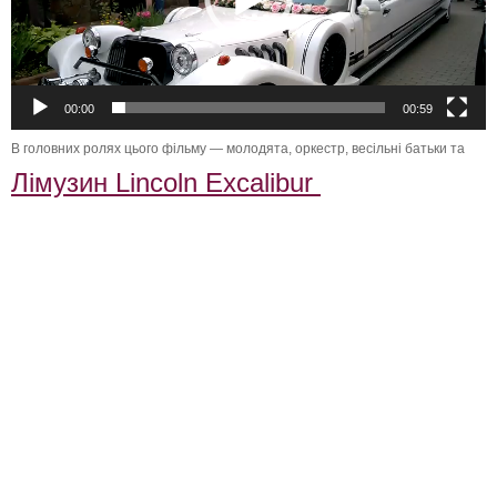
00:00
00:59
В головних ролях цього фільму — молодята, оркестр, весільні батьки та
Лімузин Lincoln Excalibur
Свадебный Кортеж в Винница ,прокат лимузинов Винница ,аренда
лимузинов Винница ,лимузины Винница,лучшие лимузины
Винница,лимузин Казатин,аренда лимузина в Казатине,лимузин на
свадьбу Казатин,заказать лимузин на свадьбу в Виннице, лимузин
Винница,лимузин в городе Винница,прокат лимузина Виннице, аренда
лимузина Тростянець,лимузин Могилев-Подольский, лимузин Тульчин
,свадьба на лимузине Винница, лимузин Хмельник,авто на свадьбу
Козятин ,лимузин Козятин, лимузин Ямпиль,прокат лимузина Могилев-
Подольский , лимузин Бар ,аренда лимузина Тростянец ,лимузин
Тростянец, прокат лимузина в Тростянце,прокат лимузина Винница,
прокат лимузина Погребище, Аренда лимузин г.Винница, Лімузин Луцьк
лімузин на Волині лімузини Луцьк лімузини на прокат в Луцьку, оренда
лімузинів в Луцьку, лімузин в Луцьку, прокат лімузинів Луцьк, замовити
лімузин Луцьк недорого без посередників, Лімузин Ковель лімузини Ковель
лімузини на прокат в Ковелі, оренда лімузинів в Ковелі, лімузин в Ковелі,
прокат лімузинів Ковель, замовити лімузин Ковель недорого без
посередників, Лімузин Хмельницький, лімузини Хмельницький лімузини на
прокат в Хмельницькому, оренда лімузинів в Хмельницькому, лімузин в