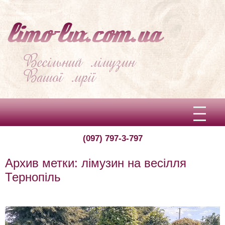
(097) 797-3-797
Вітаємо!
Архив метки:
лімузин на весілля
Про limo-lux
Тернопіль
Ціни
Відгуки
Видеоплеер