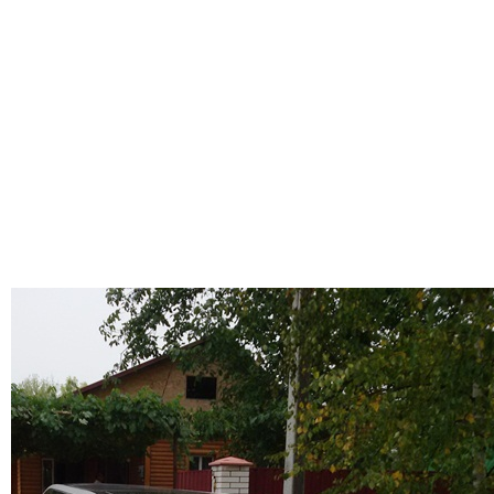
Солотвині, Солотвино лімузин, оренда лімузинів в Солотвині, авто на
весілля Солотвина, замовити машину на весілля в Солотвині , лімузин
Рахів, прокат лімузинив в Рахові, оренда лімузіна в Рахові, лімузни Рахів,
весільні авто в Рахові, лімузин на прокат в Рахові, ціна прокату лімузинів в
Рахові, Лімузин Франківськ лімузини Івано-Франківськ лімузини на прокат в
Івано-Франківськ, оренда лімузинів в Івано-Франківську, лімузин в Івано-
Франківськ, прокат лімузинів Ивано-Франківську, замовити лімузин Івано-
Франківськ недорого без посередників
Лімузин Франківськ лімузини Івано-Франківськ лімузини на прокат в Івано-
Франківськ, оренда лімузинів в Івано-Франківську, лімузин в Івано-
Франківськ, прокат лімузинів Ивано-Франківську, замовити лімузин Івано-
Франківськ недорого без посередників
Лімузин Калуш, Лімузин Коломия, Лімузин Кролевець, Лімузин Лубни,
Лімузин Надвірна, лімузин Яремча, лімузин Городенка, лімузин Снятин,
лімузин Косів, лімузин Долина, лімузин Тисмениця, Лімузин Снятин,
лімузин Калуш, лімузин Бурштин, лімузин Верховина, лімузин Косів,
лімузин Рахів