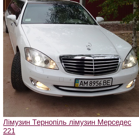
Лімузин Тернопіль лімузин Мерседес
221