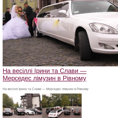
На весіллі Ірини та Слави —
Мерседес лімузин в Рівному
На весіллі Ірини та Слави — Мерседес лімузин в Рівному