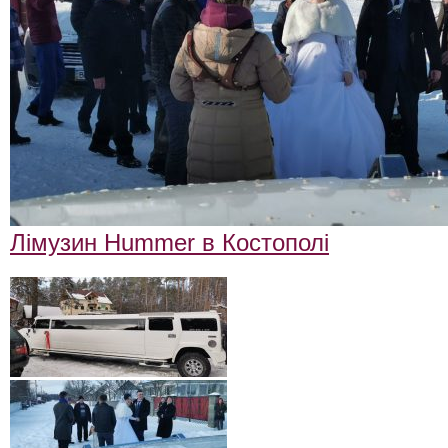
ФотоЗвіт
Статті
Контакти
Лімузин Hummer в Костополі