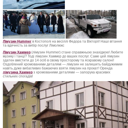
Лімузин Hummer
в Костополі на весіллі Федора та Вікторії! Наші вітання
та вдячність за вибір послуг Лімолюкс
Лімузин Хаммер
(лімузин Hummer) стане справжньою знахідкою! Любите
музику і танці? Тоді лімузин Хаммер до ваших послуг. Саме цей лімузин
здатен вмістити до 14 осіб в свому просторому та яскравому салоні!
Оздоблений хромованими деталямі — лімузин не залишить байдужимим
навіть дуже вибагливих бажаючих взяти лімузин на прокат! Оренда
лімузина Хаммер
з хромованими деталями — запорука красивих
стильних спогадів!