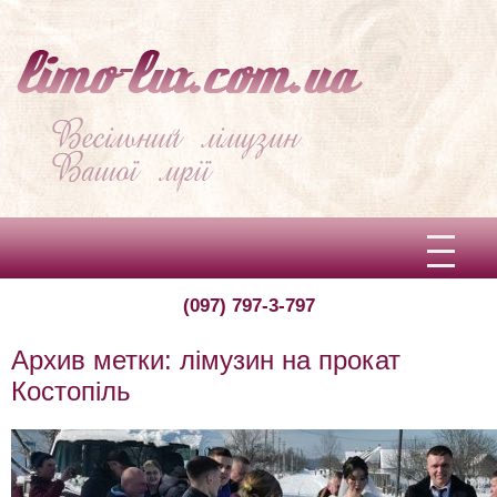
(097) 797-3-797
Вітаємо!
Архив метки:
лімузин на прокат
Про limo-lux
Костопіль
Ціни
Відгуки