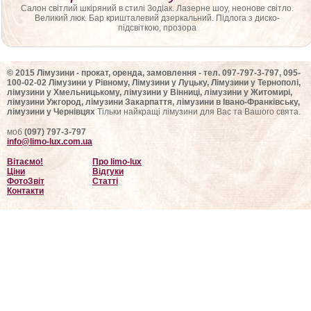
Салон світлий шкіряний в стилі Зодіак. Лазерне шоу, неонове світло.
Великий люк. Бар кришталевий дзеркальний. Підлога з диско-
підсвіткою, прозора
© 2015 Лімузини - прокат, оренда, замовлення - тел. 097-797-3-797, 095-
100-02-02 Лімузини у Рівному, Лімузини у Луцьку, Лімузини у Тернополі,
лімузини у Хмельницькому, лімузини у Вінниці, лімузини у Житомирі,
лімузини Ужгород, лімузини Закарпаття, лімузини в Івано-Франківську,
лімузини у Чернівцях
Тільки найкращі лімузини для Вас та Вашого свята.
моб
(097) 797-3-797
info@limo-lux.com.ua
Вітаємо!
Про limo-lux
Ціни
Відгуки
ФотоЗвіт
Статті
Контакти