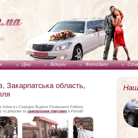
ux
Ціни
Відгуки
ФотоЗвіт
Ста
в, Закарпатська область,
Наш
лля
та Аліни в с.Середнє Водяне Рахівського Району
ру та дякуємо за
замовлення лімузину
в Рахові!