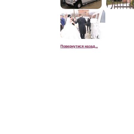
лімузин закарп
рахів, прокат 
лімузинів, лім
лімузину в рах
рахов, прокат
лимузины ужго
рахов, лимузи
Повернутися назад...