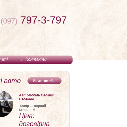
797-3-797
(097)
тті
Контакти
і авто
Усі автомобілі
Автомобіль Cadillac
Escalade
Колір — чорний
Місць — 5
Ціна:
договірна