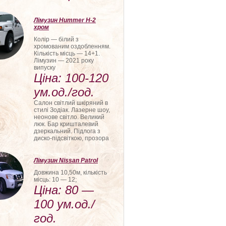
Лімузин Hummer H-2
хром
Колір — білий з
хромованим оздобленням.
Кількість місць — 14+1.
Лімузин — 2021 року
випуску
Ціна: 100-120
ум.од./год.
Салон світлий шкіряний в
стилі Зодіак. Лазерне шоу,
неонове світло. Великий
люк. Бар кришталевий
дзеркальний. Підлога з
диско-підсвіткою, прозора
Лімузин Nissan Patrol
Довжина 10,50м, кількість
місць: 10 — 12;
Ціна: 80 —
100 ум.од./
год.