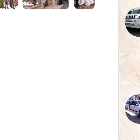
аття, лімузин на весілля в рахові, Рахів лімузин, лімузини
лімиузинів в Рахові, лімузин оренда рахів, рахів ціна прокату
узин на прокат рахів, замовити лімузин в рахові, ціна
ові, лімузин ужгород, прокат лімузинів в ужгороді, лимузин
 лимузинов в рахове, лимузины рахов, лимузин ужгород,
род, прокат лимузингов в ужгороде, хамер ужгород, хамер
н хамер ужгород, ужгород хамер на свадьбу