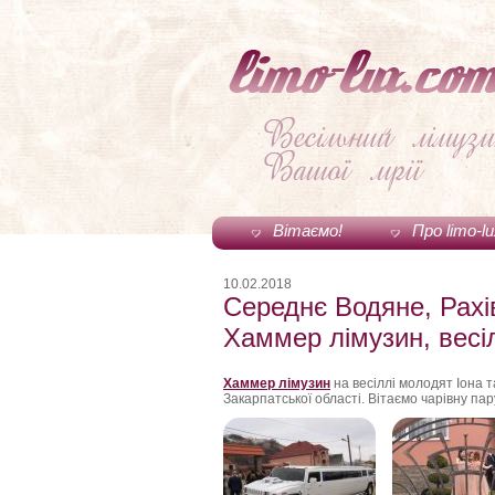
Вітаємо!
Про limo-l
10.02.2018
Середнє Водяне, Рахі
Хаммер лімузин, весі
Хаммер лімузин
на весіллі молодят Іона 
Закарпатської області. Вітаємо чарівну па