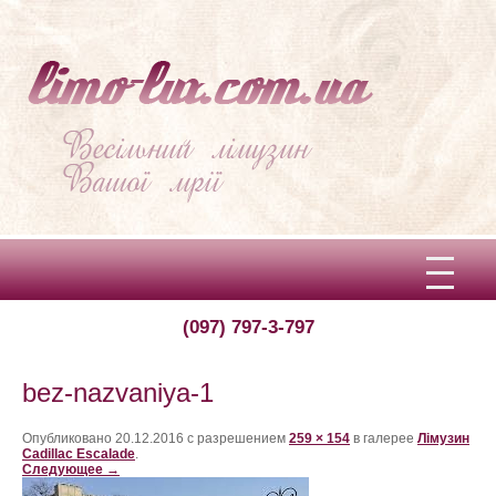
(097) 797-3-797
Вітаємо!
Про limo-lux
bez-nazvaniya-1
Ціни
Опубликовано
20.12.2016
с разрешением
259 × 154
в галерее
Лімузин
Cadillac Escalade
.
Следующее →
Відгуки