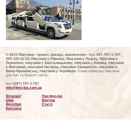
ФотоЗвіт
Статті
Контакти
© 2015 Лімузини - прокат, оренда, замовлення - тел. 097-797-3-797,
095-100-02-02 Лімузини у Рівному, Лімузини у Луцьку, Лімузини у
Тернополі, лімузини у Хмельницькому, лімузини у Вінниці, лімузини
у Житомирі, лімузини Ужгород, лімузини Закарпаття, лімузини в
Івано-Франківську, лімузини у Чернівцях
Тільки найкращі лімузини
для Вас та Вашого свята.
моб
(097) 797-3-797
info@limo-lux.com.ua
Вітаємо!
Про limo-lux
Ціни
Відгуки
ФотоЗвіт
Статті
Контакти