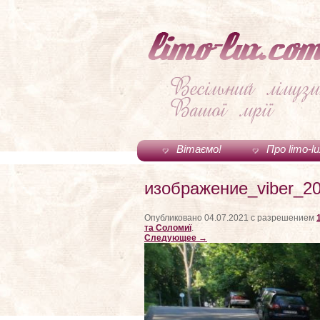
Вітаємо!
Про limo-l
изображение_viber_20
Опубликовано
04.07.2021
с разрешением
та Соломиї
.
Следующее →