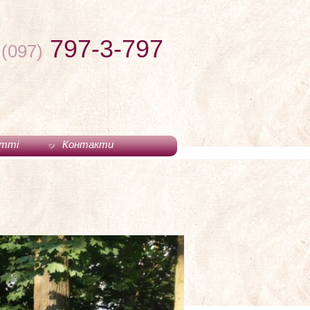
797-3-797
(097)
тті
Контакти