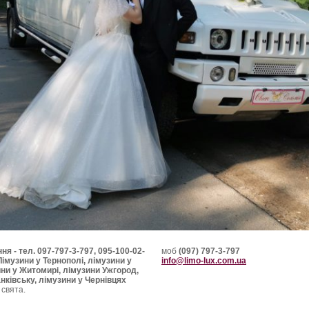
ня - тел. 097-797-3-797, 095-100-02-
моб
(097) 797-3-797
Лімузини у Тернополі, лімузини у
info@limo-lux.com.ua
ини у Житомирі, лімузини Ужгород,
нківську, лімузини у Чернівцях
 свята.