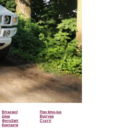
Вітаємо!
Про limo-lux
Ціни
Відгуки
ФотоЗвіт
Статті
Контакти