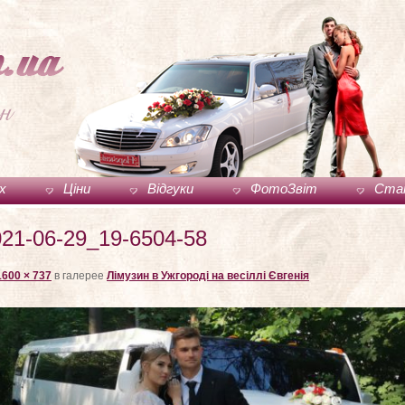
ux
Ціни
Відгуки
ФотоЗвіт
Ста
21-06-29_19-6504-58
1600 × 737
в галерее
Лімузин в Ужгороді на весіллі Євгенія