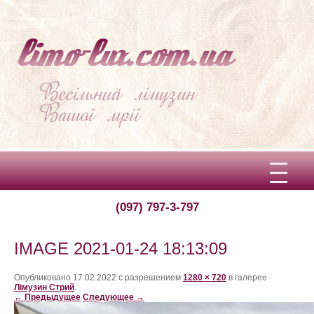
(097) 797-3-797
Вітаємо!
Про limo-lux
IMAGE 2021-01-24 18:13:09
Ціни
Опубликовано
17.02.2022
с разрешением
1280 × 720
в галерее
Лімузин Стрий
.
← Предыдущее
Следующее →
Відгуки