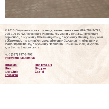
© 2015 Лімузини - прокат, оренда, замовлення - тел. 097-797-3-797,
095-100-02-02 Лімузини у Рівному, Лімузини у Луцьку, Лімузини у
Тернополі, лімузини у Хмельницькому, лімузини у Вінниці, лімузини
у Житомирі, лімузини Ужгород, лімузини Закарпаття, лімузини в
Івано-Франківську, лімузини у Чернівцях
Тільки найкращі лімузини
для Вас та Вашого свята.
моб
(097) 797-3-797
info@limo-lux.com.ua
Вітаємо!
Про limo-lux
Ціни
Відгуки
ФотоЗвіт
Статті
Контакти