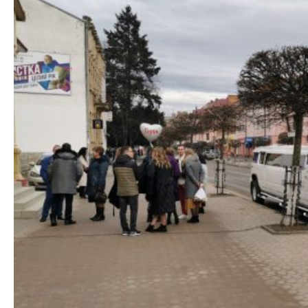
ФотоЗвіт
Статті
Контакти