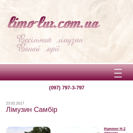
(097) 797-3-797
Вітаємо!
Про limo-lux
23.02.2017
Лімузин Самбір
Ціни
Відгуки
Hummer H-2