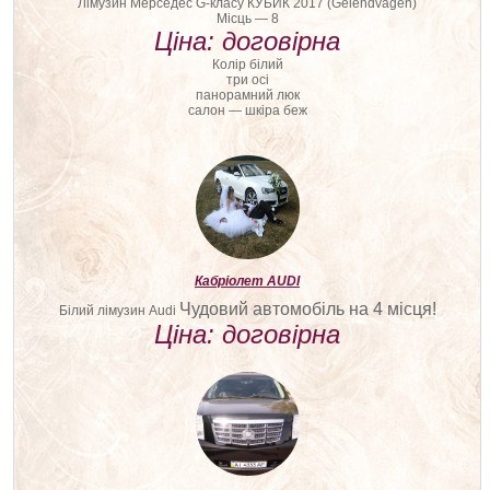
Лімузин Мерседес G-класу КУБИК 2017 (Gelendvagen)
Місць — 8
Ціна: договірна
Колір білий
три осі
панорамний люк
салон — шкіра беж
Кабріолет AUDI
Чудовий автомобіль на 4 місця!
Білий лімузин Audi
Ціна: договірна