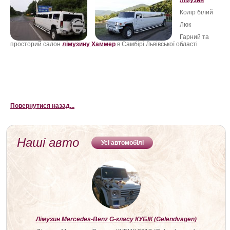
лімузин
ФотоЗвіт
Колір білий
Люк
Статті
Гарний та
просторий салон
лімузину Хаммер
в Самбірі Львівської області
Контакти
Лімузин Самбір, прокат лімузинів в Самбірі, оренда лімузина Самбір,
лімузин на прокат Самбір, ціна прокату лімузинів в Самбірі
Повернутися назад...
Наші авто
Усі автомобілі
Лімузин Mercedes-Benz G-класу КУБІК (Gelendvagen)