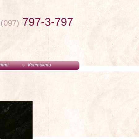
797-3-797
(097)
тті
Контакти