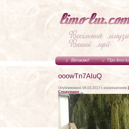
Вітаємо!
Про limo-l
ooowTn7AIuQ
Опубликовано
08.03.2017
с разрешением
Следующее →