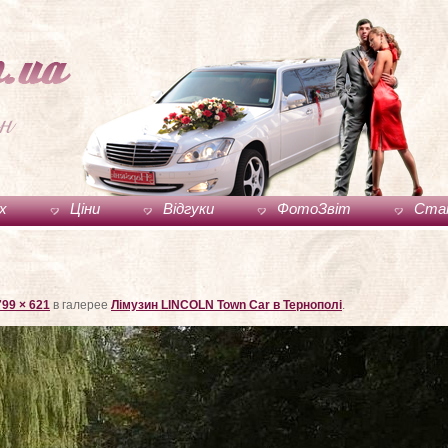
ux
Ціни
Відгуки
ФотоЗвіт
Ста
799 × 621
в галерее
Лімузин LINCOLN Town Car в Тернополі
.