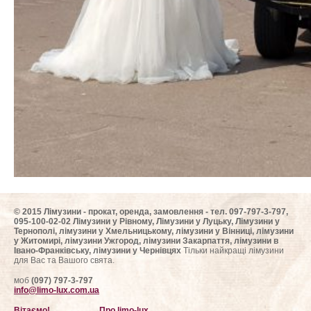
© 2015 Лімузини - прокат, оренда, замовлення - тел. 097-797-3-797,
095-100-02-02 Лімузини у Рівному, Лімузини у Луцьку, Лімузини у
Тернополі, лімузини у Хмельницькому, лімузини у Вінниці, лімузини
у Житомирі, лімузини Ужгород, лімузини Закарпаття, лімузини в
Івано-Франківську, лімузини у Чернівцях
Тільки найкращі лімузини
для Вас та Вашого свята.
моб
(097) 797-3-797
info@limo-lux.com.ua
Вітаємо!
Про limo-lux