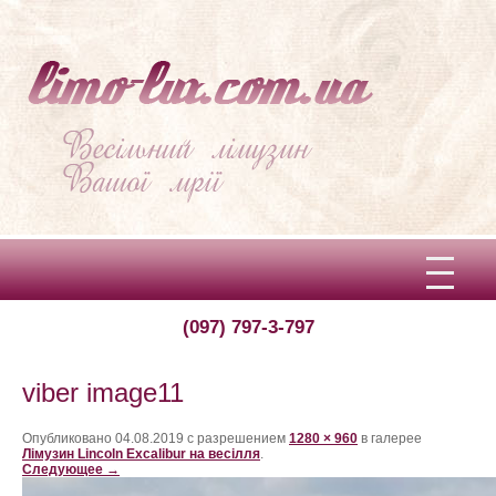
(097) 797-3-797
Вітаємо!
Про limo-lux
viber image11
Ціни
Опубликовано
04.08.2019
с разрешением
1280 × 960
в галерее
Лімузин Lincoln Excalibur на весілля
.
Следующее →
Відгуки