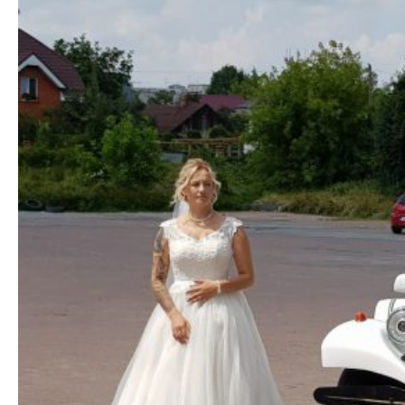
ФотоЗвіт
Статті
Контакти