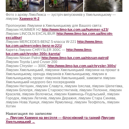
ФотоЗвіт
Фото з архіву ЛімоЛюкса — зустріч випускників у Хмельницькому —
Статті
лімузин
Хаммер H-2
Пропонуємо Лімузини в Хмельницькому для Вашого свята:
Лімузин HUMMER H2
http://www.limo-lux.com.ua/hummer-s23/
Контакти
Лімузин LINCOLN EXCALIBUR
http://www.limo-lux.com.ua/lincoln-
excalibur/
Лімузин MERCEDES-BENZ S-класса W-221
http://www.limo-
lux.com.ua/mercedes-benz-w-221/
Карета Лімузин CHRYSLER 300C —
http://www.limo-
lux.com.ua/chrysler-300c-kareta/
Лімузин Nissan Patrol
http://www.limo-lux.com.ua/nissan-patrol/
Лімузин Toyota Land Cruser 200
Лімузин Chrysler — 300С
http://www.limo-lux.com.ua/chrysler-300s/
Лімузин Хмельницький, лімузини Хмельницький лімузини на прокат в
Хмельницькому, оренда лімузинів в Хмельницькому, лімузин в
Хмельницькому, прокат лімузинів Хмельницький, замовити лімузин
Хмельницький недорого без посередників
Лімузин Нетішин, лімузин Славута, лімузин Ізяслав, лімузин Шепетівка,
лімузин Білогіря, лімузин Старокостянтинів, лімузин Полонне, лімузин
Красилів, лімузин Волочиськ, лімузин Камянець-Подільський, лімузин
Городок, лімузин Летичів, лімузин Деражня, лімузин Стара Синява,
лімузин Нова Ушиця, лімузин Ярмолинці, лімузин Теофіполь, лімузин
Хотин
Навигация по записям
←
Лімузин Хаммер на весілля — білосніжний та гарний
Лімузин
Хмельницький
→