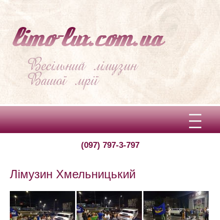
(097) 797-3-797
Вітаємо!
Про limo-lux
Лімузин Хмельницький
Ціни
Відгуки