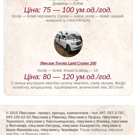
Довжина — 8,90м.
Ціна: 75 — 100 ум.од./год.
Колір — білий перламутр. Салон — шкіра, колір — білий, чорний,
червоний (у стилі PRADA).
Лімузин Toyota Land Cruser 200
Колір — білий, Кількість місць — 14.
Ціна: 80 — 120 ум.од./год.
Стильна внутрішня обробка салону лімузина, панів, музика, Же/До
телевізор, кондиціонер, підсвічування, величезний люк, 3d стеля.
© 2015 Лімузини - прокат, оренда, замовлення - тел. 097-797-3-797,
095-100-02-02 Лімузини у Рівному, Лімузини у Луцьку, Лімузини у
Тернополі, лімузини у Хмельницькому, лімузини у Вінниці, лімузини
у Житомирі, лімузини Ужгород, лімузини Закарпаття, лімузини в
Івано-Франківську, лімузини у Чернівцях
Тільки найкращі лімузини
для Вас та Вашого свята.