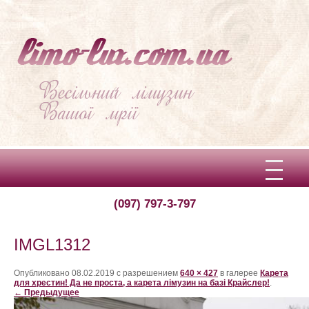
(097) 797-3-797
Вітаємо!
Про limo-lux
IMGL1312
Ціни
Опубликовано
08.02.2019
с разрешением
640 × 427
в галерее
Карета
для хрестин! Да не проста, а карета лімузин на базі Крайслер!
.
← Предыдущее
Відгуки