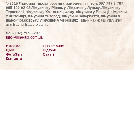
© 2015 Лімузини - прокат, оренда, замовлення - тел. 097-797-3-797,
095-100-02-02 Лімузини у Рівному, Лімузини у Луцьку, Лімузини у
Тернополі, лімузини у Хмельницькому, лімузини у Вінниці, лімузини
у Житомирі, лімузини Ужгород, лімузини Закарпаття, лімузини в
Івано-Франківську, лімузини у Чернівцях
Тільки найкращі лімузини
для Вас та Вашого свята.
моб
(097) 797-3-797
info@limo-lux.com.ua
Вітаємо!
Про limo-lux
Ціни
Відгуки
ФотоЗвіт
Статті
Контакти