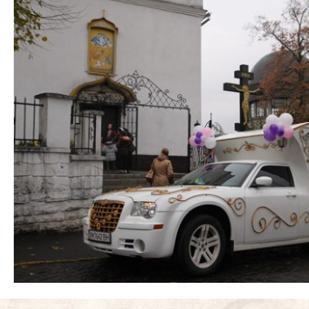
ФотоЗвіт
Статті
Контакти