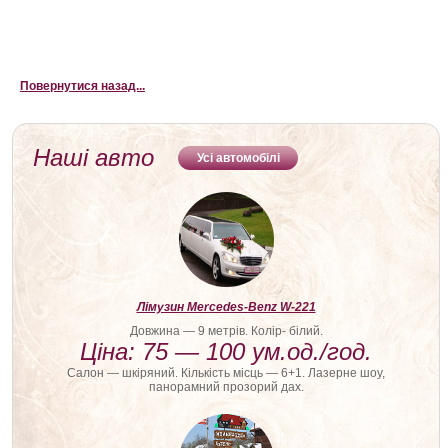
Лімузин Червоноград, Лімузин Черкаси, Лімузин Чернігів, Лімуз
ин Чернівці, Лімузин Шостка
Повернутися назад...
Наші авто
Усі автомобілі
Лімузин Mercedes-Benz W-221
Довжина — 9 метрів. Колір- білий.
Ціна: 75 — 100 ум.од./год.
Салон — шкіряний. Кількість місць — 6+1. Лазерне шоу,
панорамний прозорий дах.