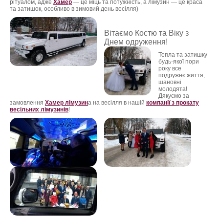
рітуалом, адже
Хамер
— це міць та потужність, а лімузин — це краса
та затишок, особливо в зимовий день весілля)
ФотоЗвіт
Статті
Вітаємо Костю та В
іку з
Днем одруження!
Контакти
Тепла та затишку
будь-якої пори
року все
подружнє життя,
шановні
молодята!
Дякуємо за
замовлення
Хамер лімузин
а на весілля в нашій
компанії з прокату
весільних лімузинів
!
Лімузин Буштино, прокат лімузинів в
Буштині, лімузин на прокат Буштин,
Буштин авто на весілля, лімузин
Шаян, прокат лімузинів Шаян,
лімузин Нижня Апша, лімузин
Діброва, лімузин Богородчани,
лімузин Монастирське, лімузин Тячів