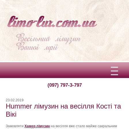
(097) 797-3-797
Вітаємо!
Про limo-lux
23.02.2019
Hummer лімузин на весілля Кості та
Ціни
Вікі
Відгуки
Замовляти
Хамер лімузин
на весілля вже стало майже сакральним