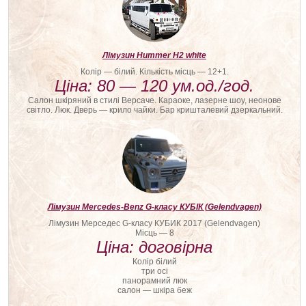
Лімузин Hummer H2 white
Колір — білий. Кількість місць — 12+1.
Ціна: 80 — 120 ум.од./год.
Салон шкіряний в стилі Версаче. Караоке, лазерне шоу, неонове
світло. Люк. Дверь — крило чайки. Бар кришталевий дзеркальний.
Лімузин Mercedes-Benz G-класу КУБІК (Gelendvagen)
Лімузин Мерседес G-класу КУБИК 2017 (Gelendvagen)
Місць — 8
Ціна: договірна
Колір білий
три осі
панорамний люк
салон — шкіра беж