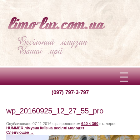
(097) 797-3-797
Вітаємо!
Про limo-lux
wp_20160925_12_27_55_pro
Ціни
Опубликовано
07.11.2016
с разрешением
640 × 360
в галерее
HUMMER лімузин Київ на весіллі молодят
.
Следующее →
Відгуки