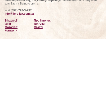
Івано-Франківську, лімузини у Чернівцях
Тільки найкращі лімузини
для Вас та Вашого свята.
моб
(097) 797-3-797
info@limo-lux.com.ua
Вітаємо!
Про limo-lux
Ціни
Відгуки
ФотоЗвіт
Статті
Контакти