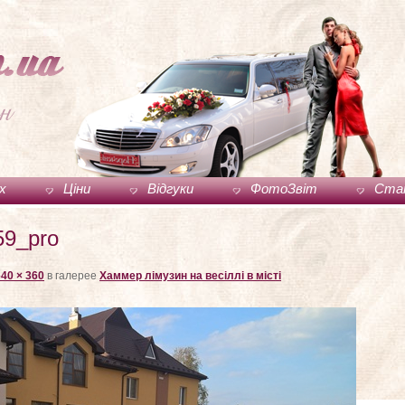
ux
Ціни
Відгуки
ФотоЗвіт
Ста
59_pro
640 × 360
в галерее
Хаммер лімузин на весіллі в місті