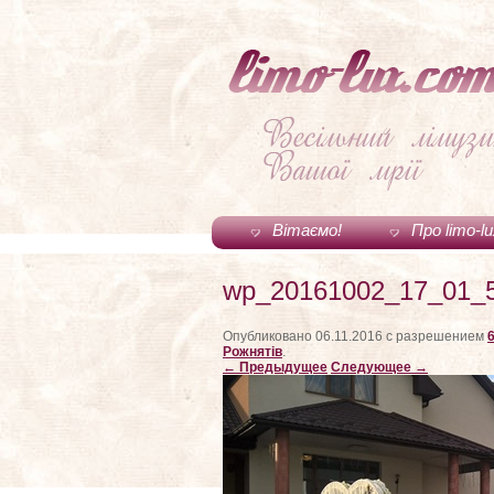
Вітаємо!
Про limo-l
wp_20161002_17_01_
Опубликовано
06.11.2016
с разрешением
Рожнятів
.
← Предыдущее
Следующее →