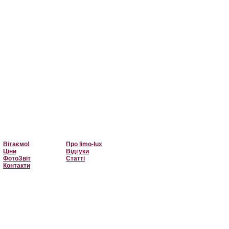
Вітаємо!
Про limo-lux
Ціни
Відгуки
ФотоЗвіт
Статті
Контакти