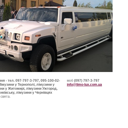
ня - тел. 097-797-3-797, 095-100-02-
моб
(097) 797-3-797
Лімузини у Тернополі, лімузини у
info@limo-lux.com.ua
ини у Житомирі, лімузини Ужгород,
нківську, лімузини у Чернівцях
 свята.