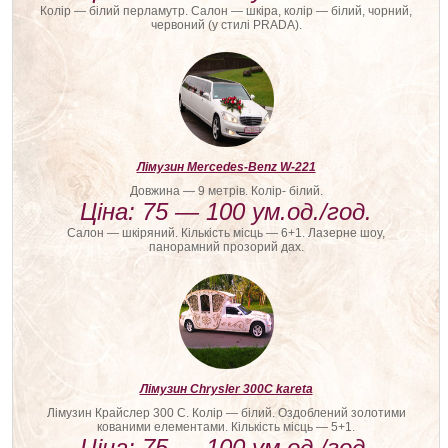
Колір — білий перламутр. Салон — шкіра, колір — білий, чорний,
червоний (у стилі PRADA).
Лімузин Mercedes-Benz W-221
Довжина — 9 метрів. Колір- білий.
Ціна: 75 — 100 ум.од./год.
Салон — шкіряний. Кількість місць — 6+1. Лазерне шоу,
панорамний прозорий дах.
Лімузин Chrysler 300C kareta
Лімузин Крайслер 300 С. Колір — білий. Оздоблений золотими
кованими елементами. Кількість місць — 5+1.
Ціна: 75 — 100 ум.од./год.