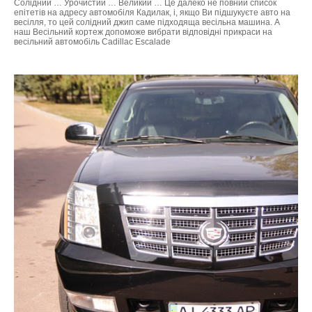
Солідний … Урочистий … Великий … Це далеко не повний список
епітетів на адресу автомобіля Кадилак, і, якщо Ви підшукуєте авто на
ФотоЗвіт
весілля, то цей солідний джип саме підходяща весільна машина. А
наш Весільний кортеж допоможе вибрати відповідні прикраси на
весільний автомобіль Cadillac Escalade
Статті
Контакти