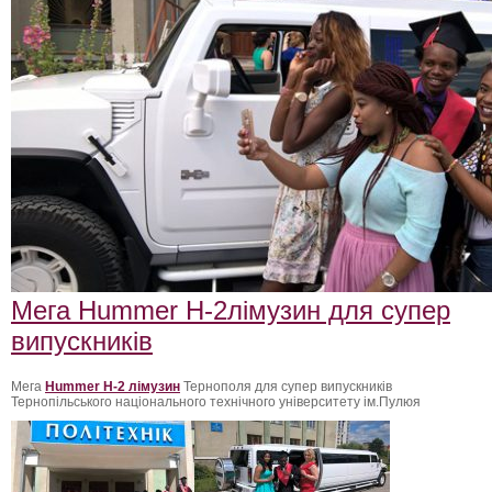
Мега Hummer H-2лімузин для супер
випускників
Мега
Hummer H-2 лімузин
Тернополя для супер випускників
Тернопільського національного технічного університету ім.Пулюя