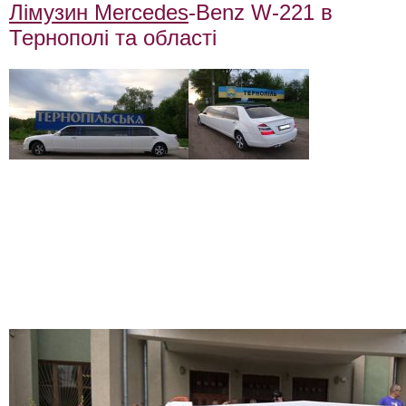
Лімузин Mercedes
-Benz W-221 в
Тернополі та області
лімузин тернопіль, прокат лімузинів в тернополі, оренда лімузинів на
весілля в тернополі, прокат лімузина тернопіль, ціна прокату лімузинів в
тернополі, лімузин на прокат тернопіль, лімузин шумськ, прокат лімуизнів
ушумську, лімуизн кременець, оренда лімузину кременець, лімузин ланівці,
прокат лімузинів ланівці, лімузин зборів, прокат лімузинів у зборові,
оренда лімузину бучач, лімузин бучач, лімузини бучач, лімузини тернопіль,
лімузини тернополя, лімузини чортків, лімузини чортків, прокат лімузинів
уц чорткові, лімуизн козова, лімузин підволочиськ, лімузин копичинці,
лімузин борщів лімузини збараж, лімузин збараж, прокат лімузинів у
збаражі