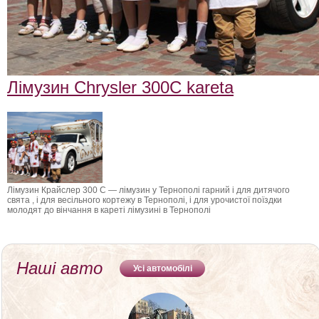
Лімузин Chrysler 300C kareta
Лімузин Крайслер 300 С — лімузин у Тернополі гарний і для дитячого
свята , і для весільного кортежу в Тернополі, і для урочистої поїздки
молодят до вінчання в кареті лімузині в Тернополі
Наші авто
Усі автомобілі