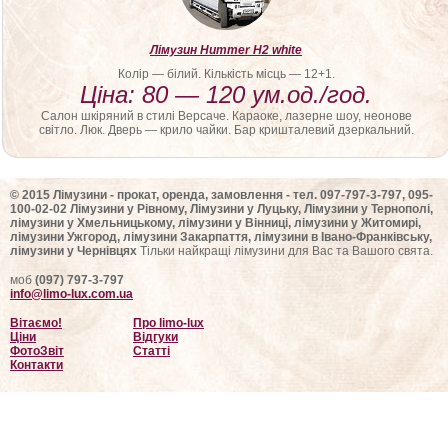
Лімузин Hummer H2 white
Колір — білий. Кількість місць — 12+1.
Ціна: 80 — 120 ум.од./год.
Салон шкіряний в стилі Версаче. Караоке, лазерне шоу, неонове
світло. Люк. Дверь — крило чайки. Бар кришталевий дзеркальний.
© 2015 Лімузини - прокат, оренда, замовлення - тел. 097-797-3-797, 095-
100-02-02 Лімузини у Рівному, Лімузини у Луцьку, Лімузини у Тернополі,
лімузини у Хмельницькому, лімузини у Вінниці, лімузини у Житомирі,
лімузини Ужгород, лімузини Закарпаття, лімузини в Івано-Франківську,
лімузини у Чернівцях
Тільки найкращі лімузини для Вас та Вашого свята.
моб
(097) 797-3-797
info@limo-lux.com.ua
Вітаємо!
Про limo-lux
Ціни
Відгуки
ФотоЗвіт
Статті
Контакти