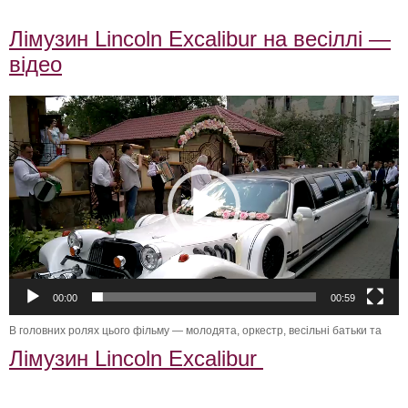
карети на весілля, карета івано-франківськ, карета городенка
Лімузин Lincoln Excalibur на весіллі —
відео
Видеоплеер
00:00
00:59
В головних ролях цього фільму — молодята, оркестр, весільні батьки та
Лімузин Lincoln Excalibur
Свадебный Кортеж в Винница ,прокат лимузинов Винница ,аренда