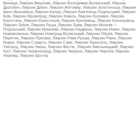
Вінниця, Лімузин Вишневе, Лімузин Володимир-Волинський, Лімузин
Дрогобич, Лімузин Дубно, Лімузин Житомир, Лімузин Золотоноша, Лімузин
Івано-Франківськ, Лімузин Калуш, Лімузин Кам’янець-Подільський, Лімузин
Київ, Лімузин Кіровоград, Лімузин Ковель, Лімузин Коломия, Лімузин
Коростень, Лімузин Коростишів, Лімузин Кролевець, Лімузин Кузнецовськ,
Лімузин Лубни, Лімузин Луцьк, Лімузин Львів, Лімузин Могилів —
Подільський, Лімузин Мукачево, Лімузин Надвірна, Лімузин Ніжин, Лімузин
Нововолинськ, Лімузин Новоград-Волинський, Лімузин Обухів, Лімузин
Пирятин, Лімузин Прилуки, Лімузин Рава-Руська, Лімузин Рівне, Лімузин
Ромни, Лімузин Славута, Лімузин Суми, Лімузин Тернопіль, Лімузин
Ужгород, Лімузин Умань, Лімузин Фастів , Лімузин Хмельницький, Лімузин
Хуст, Лімузин Червоноград, Лімузин Черкаси, Лімузин Чернігів, Лімузин
Чернівці, Лімузин Шостка
Прокат лимузинов «ЛИМО-ЛЮКС» работает для Вас! Выбирайте свой
город и наши услуги по аренде лимузина на свадьбу или лимузин на
прокат к Вашим услугам — пунктуально и комфортно, празднично и
нарядно! Мы работаем в Центральной и Западной Украине! И с радостью
доставим праздник на колесах в Ваш город! Лимузин Борисполь, Лимузин
Александрия, Лимузин Белая Церковь, Лимузин Бердичев, Лимузин
Боярка, Лимузин Бровары, Лимузин Васильевка,Лимузин Винница,
Лимузин Вишневое, Лимузин Владимир-Волынский, Лимузин Дрогобыч,
Лимузин Дубно, Лимузин Житомир, Лимузин Золотоноша, Лимузин Ивано-
Франковск, Лимузин Калуш, Лимузин Каменец-Подольский, Лимузин
Киев,Лимузин Кировоград, Лимузин Ковель, Лимузин Коломыя, Лимузин
Коростень, Лимузин Коростышев, Лимузин Кролевец, Лимузин Кузнецовск,
Лимузин Лубны, Лимузин Луцк, Лимузин Львов, Лимузин Могилев —
Подольский, Лимузин Мукачево, Лимузин Надворная, Лимузин Нежин,
Лимузин Нововолынск, Лимузин Новоград-Волынский, Лимузин Обухов,
Лимузин Пирятин, Лимузин Прилуки, Лимузин Рава-Русская, Лимузин
Ровно, Лимузин Ромны, Лимузин Славута, Лимузин Сумы,Лимузин
Тернополь, Лимузин Ужгород, Лимузин Умань, Лимузин Фастов, Лимузин