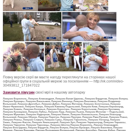
Повну версію серії ви маєте нагоду переглянути на сторінках нашої
офіційної групи в соціальній мережі за посиланням — http://vk.com/video-
30493812_171847022
Замовити лімузин
своєї мрії в нашому автопарку
Лимузин Борисполь, Лимузин Александрия, Лимузин Белая Церковь, Лимузин Бердичев, Лимузин Боярка,
Лимузин Бровары, Лимузин Васильевка, Лимузин Винница, Лимузин Вишневое, Лимузин Владимир-
Волынский, Лимузин Дрогобыч, Лимузин Дубно, Лимузин Житомир, Лимузин Золотоноша, Лимузин
Ивано-Франковск, Лимузин Калуш, Лимузин Каменец-Подольский, Лимузин Киев, Лимузин Кировоград,
Лимузин Ковель, Лимузин Коломыя, Лимузин Коростень, Лимузин Коростышев, Лимузин Кролевец,
Лимузин Кузнецовск, Лимузин Лубны, Лимузин Луцк, Лимузин Львов, Лимузин Могилев — Подольский,
Лимузин Мукачево, Лимузин Надворная, Лимузин Нежин, Лимузин Нововолынск, Лимузин Новоград-
Волынский, Лимузин Обухов, Лимузин Пирятин, Лимузин Прилуки, Лимузин Рава-Русская, Лимузин Ровно,
Лимузин Ромны, Лимузин Славута, Лимузин Сумы, Лимузин Тернополь, Лимузин Ужгород, Лимузин
Умань, Лимузин Фастов, Лимузин Хмельницкий, Лимузин Хуст, Лимузин Червоноград, Лимузин Черкассы,
Лимузин Чернигов, Лимузин Черновцы, Лимузин Шостка Лімузин Бориспіль, Лімузин Олександрія,
Лімузин Біла Церква, Лімузин Бердичів, Лімузин Боярка, Лімузин Бровари, Лімузин Василівка, Лімузин
Вінниця, Лімузин Вишневе, Лімузин Володимир-Волинський, Лімузин Дрогобич, Лімузин Дубно, Лімузин