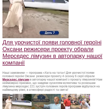
Для урочистої появи головної героїні
Оксани режисери проекту обрали
Мерседес лімузин в автопарку нашої
компанії
Наші замовники — програма «Хата на тата»! Для урочистої появи
головної героїні Оксани режисери проекту 4 сезону 6 серії обрали
Мерседес лімузин
в автопарку нашої компанії з прокату лімузинів! Нам
неймовірно приємно, що завдяки зусиллям колектива та розкошам
лімузина мерседес 221 зустріч головних героїв програми відбулася на
найвищому рівні, в атмосфері радості та свята!