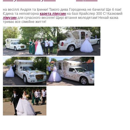
на весіллі Андрія та Іринки! Такого дива Городенка не бачила! Ще б пак!
Єдина та неповторна
карета лімузин
на базі Крайслер 300 С! Казковий
лімузин
для сучасного весілля! Щирі вітання молодятам! Нехай казка
триває все сімейне життя!
лімузин городенка, прокат лімузинів у городенці, лімузин на прокат
городенка, ціна прокату лімузинів у городенці, лімузин івано-франківськ,
прокат лімузинів у івано-франківську, оренда лімузинів у франківську, ціна