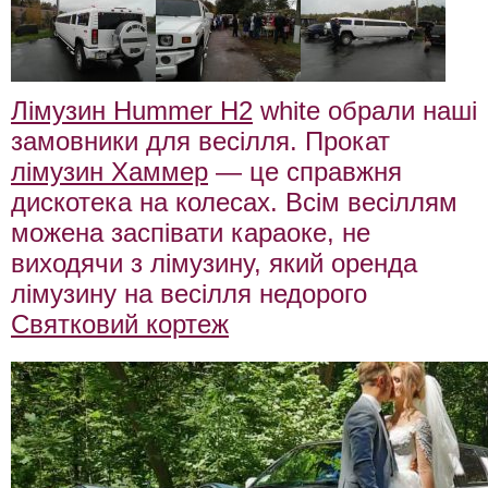
Лімузин Hummer H2
white обрали наші
замовники для весілля. Прокат
лімузин Хаммер
— це справжня
дискотека на колесах. Всім весіллям
можена заспівати караоке, не
виходячи з лімузину, який оренда
лімузину на весілля недорого
Святковий кортеж