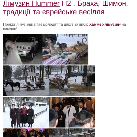
Лімузин Hummer
H2 , Браха, Шимон,
традиції та єврейське весілля
Прокат лімузинів вітає молодят та дякує за вибір
Хаммер лімузин
у на
весілля!