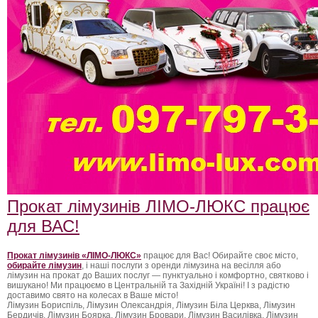
Прокат лімузинів ЛІМО-ЛЮКС працює
для ВАС!
Прокат лімузинів «ЛІМО-ЛЮКС»
працює для Вас! Обирайте своє місто,
обирайте лімузин
, і наші послуги з оренди лімузина на весілля або
лімузин на прокат до Ваших послуг — пунктуально і комфортно, святково і
вишукано! Ми працюємо в Центральній та Західній Україні! І з радістю
доставимо свято на колесах в Ваше місто!
Лімузин Бориспіль, Лімузин Олександрія, Лімузин Біла Церква, Лімузин
Бердичів, Лімузин Боярка, Лімузин Бровари, Лімузин Василівка, Лімузин