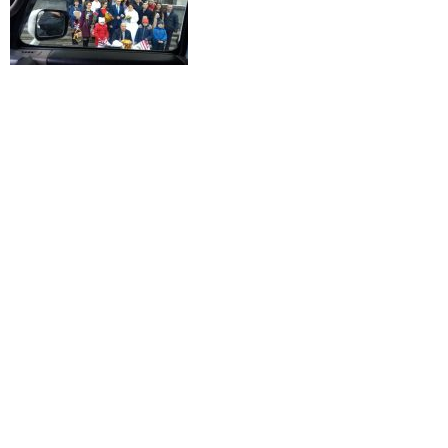
Лімузин Буштино, прокат лімузинів в Буштині, лімузин на прокат Буштин,
Буштин авто на весілля, лімузин Шаян, прокат лімузинів Шаян, лімузин
Нижня Апша, лімузин Діброва, лімузин Богородчани, лімузин
Монастирське, лімузин Тячів
Лимузин Борисполь, Лимузин Александрия, Лимузин Белая Церковь,
Лимузин Бердичев, Лимузин Боярка, Лимузин Бровары, Лимузин
Васильевка, Лимузин Винница, Лимузин Вишневое, Лимузин Владимир-
Волынский, Лимузин Дрогобыч, Лимузин Дубно, Лимузин Житомир,
Лимузин Золотоноша, Лимузин Ивано-Франковск, Лимузин Калуш,
Лимузин Каменец-Подольский, Лимузин Киев, Лимузин Кировоград,
Лимузин Ковель, Лимузин Коломыя, Лимузин Коростень, Лимузин
Коростышев, Лимузин Кролевец, Лимузин Кузнецовск, Лимузин Лубны,
Лимузин Луцк, Лимузин Львов, Лимузин Могилев — Подольский, Лимузин
Мукачево, Лимузин Надворная, Лимузин Нежин, Лимузин Нововолынск,
Лимузин Новоград-Волынский, Лимузин Обухов, Лимузин Пирятин,
Лимузин Прилуки, Лимузин Рава-Русская, Лимузин Ровно, Лимузин Ромны,
Лимузин Славута, Лимузин Сумы, Лимузин Тернополь, Лимузин Ужгород,
Лимузин Умань, Лимузин Фастов, Лимузин Хмельницкий, Лимузин Хуст,
Лимузин Червоноград, Лимузин Черкассы, Лимузин Чернигов, Лимузин
Черновцы, Лимузин Шостка Лімузин Бориспіль, Лімузин Олександрія,
Лімузин Біла Церква, Лімузин Бердичів, Лімузин Боярка, Лімузин Бровари,
Лімузин Василівка, Лімузин Вінниця, Лімузин Вишневе, Лімузин
Володимир-Волинський, Лімузин Дрогобич, Лімузин Дубно, Лімузин
Житомир, Лімузин Золотоноша, Лімузин Івано-Франківськ, Лімузин Калуш,