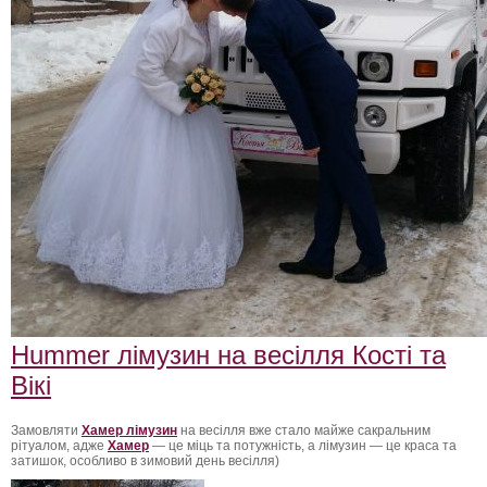
Hummer лімузин на весілля Кості та
Вікі
Замовляти
Хамер лімузин
на весілля вже стало майже сакральним
рітуалом, адже
Хамер
— це міць та потужність, а лімузин — це краса та
затишок, особливо в зимовий день весілля)