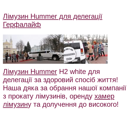
лімузин Калуш, лімузин Бурштин, лімузин Верховина, лімузин Косів,
лімузин Рахів
Лімузин Hummer для делегації
Герфалайф
Лімузин Hummer
H2 white для
делегації за здоровий спосіб життя!
Наша дяка за обрання нашої компанії
з прокату лімузинів, оренду
хамер
лімузин
у та долучення до високого!
Лимузин Борисполь, Лимузин Александрия, Лимузин Белая Церковь,
Лимузин Бердичев, Лимузин Боярка, Лимузин Бровары, Лимузин