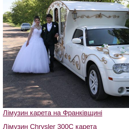
Лімузин карета на Франківщині
Лімузин Chrysler
300C
карета