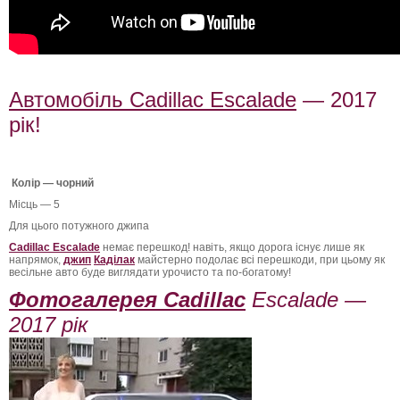
Автомобіль Cadillac Escalade
— 2017
рік!
Колір — чорний
Місць — 5
Для цього потужного джипа
Cadillac Escalade
немає перешкод! навіть, якщо дорога існує лише як
напрямок,
джип
Каділак
майстерно подолає всі перешкоди, при цьому як
весільне авто буде виглядати урочисто та по-богатому!
Фотогалерея Cadillac
Escalade —
2017 рік