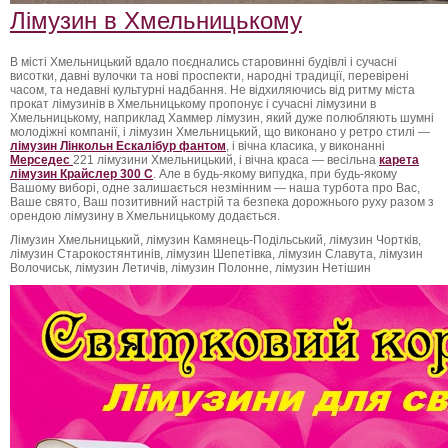
Лімузин в Хмельницькому
В місті Хмельницький вдало поєднались старовинні будівлі і сучасні
висотки, давні вулочки та нові проспекти, народні традиції, перевірені
часом, та недавні культурні надбання. Не відхиляючись від ритму міста
прокат лімузинів в Хмельницькому пропонує і сучасні лімузини в
Хмельницькому, наприклад Хаммер лімузин, який дуже полюбляють шумні
молодіжні компанії, і лімузин Хмельницький, що виконано у ретро стилі —
лімузин Лінкольн Ескалібур фантом
, і вічна класика, у виконанні
Мерседес
221 лімузини Хмельницький, і вічна краса — весільна
карета
лімузин Крайслер 300 С
. Але в будь-якому випудка, при будь-якому
Вашому виборі, одне залишається незмінним — наша турбота про Вас,
Ваше свято, Ваш позитивний настрій та безпека дорожнього руху разом з
орендою лімузину в Хмельницькому додається.
Лімузин Хмельницький, лімузин Камянець-Подільський, лімузин Чортків,
лімузин Старокостянтинів, лімузин Шепетівка, лімузин Славута, лімузин
Волочиськ, лімузин Летичів, лімузин Полонне, лімузин Нетішин