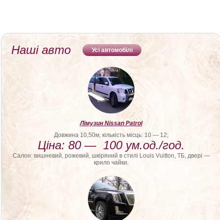
Хмельницкий, Лимузин Хуст, Лимузин Червоноград, Лимузин Черкассы,
Лимузин Чернигов, Лимузин Черновцы, Лимузин Шостка
Наші авто
Усі автомобілі
Лімузин Nissan Patrol
Довжина 10,50м, кількість місць: 10 — 12;
Ціна: 80 — 100 ум.од./год.
Салон: вишневий, рожевий, шкіряний в стилі Louis Vuitton, ТБ, двері —
крило чайки.