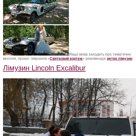
Якщо мова заходить про тематичне
весілля, прокат лімузинів «
Святковий кортеж
» рекомендує
ретро лімузин
Лімузин Lincoln Excalibur