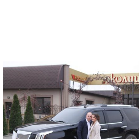
Лімузин Кам’янець-Подільський, Лімузин Київ, Лімузин Кіровоград, Лімузин
Ковель, Лімузин Коломия, Лімузин Коростень, Лімузин Коростишів,
Лімузин Кролевець, Лімузин Кузнецовськ, Лімузин Лубни, Лімузин Луцьк,
Лімузин Львів, Лімузин Могилів — Подільський, Лімузин Мукачево, Лімузин
Надвірна, Лімузин Ніжин, Лімузин Нововолинськ, Лімузин Новоград-
Волинський, Лімузин Обухів, Лімузин Пирятин, Лімузин Прилуки, Лімузин
Рава-Руська, Лімузин Рівне, Лімузин Ромни, Лімузин Славута, Лімузин
Суми, Лімузин Тернопіль, Лімузин Ужгород, Лімузин Умань, Лімузин Фастів
, Лімузин Хмельницький, Лімузин Хуст, Лімузин Червоноград, Лімузин
Черкаси, Лімузин Чернігів, Лімуз
ин Чернівці, Лімузин Шостка