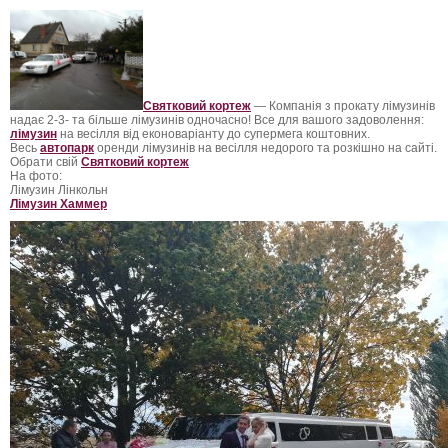
Святковий кортеж
— Компанія з прокату лімузинів
надає 2-3- та більше лімузинів одночасно! Все для вашого задоволення:
лімузин
на весілля від еконоваріанту до супермега коштовних.
Весь
автопарк
оренди лімузинів на весілля недорого та розкішно на сайті.
Обрати свій
Святковий кортеж
На фото:
Лімузин Лінкольн
Лімузин Хаммер