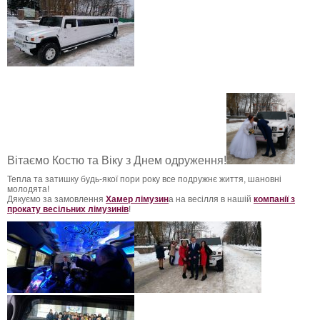
Вітаємо Костю та В
іку з Днем одруження!
Тепла та затишку будь-якої пори року все подружнє життя, шановні
молодята!
Дякуємо за замовлення
Хамер лімузин
а на весілля в нашій
компанії з
прокату весільних лімузинів
!