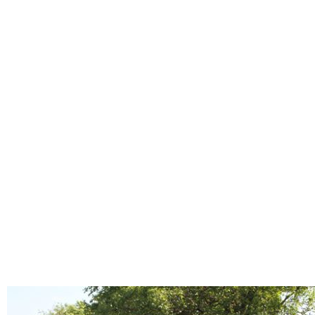
Васильевка, Лимузин Винница, Лимузин Вишневое, Лимузин Владимир-
Волынский, Лимузин Дрогобыч, Лимузин Дубно, Лимузин Житомир,
Лимузин Золотоноша, Лимузин Ивано-Франковск, Лимузин Калуш,
Лимузин Каменец-Подольский, Лимузин Киев, Лимузин Кировоград,
Лимузин Ковель, Лимузин Коломыя, Лимузин Коростень, Лимузин
Коростышев, Лимузин Кролевец, Лимузин Кузнецовск, Лимузин Лубны,
Лимузин Луцк, Лимузин Львов, Лимузин Могилев — Подольский, Лимузин
Мукачево, Лимузин Надворная, Лимузин Нежин, Лимузин Нововолынск,
Лимузин Новоград-Волынский, Лимузин Обухов, Лимузин Пирятин,
Лимузин Прилуки, Лимузин Рава-Русская, Лимузин Ровно, Лимузин Ромны,
Лимузин Славута, Лимузин Сумы, Лимузин Тернополь, Лимузин Ужгород,
Лимузин Умань, Лимузин Фастов, Лимузин Хмельницкий, Лимузин Хуст,
Лимузин Червоноград, Лимузин Черкассы, Лимузин Чернигов, Лимузин
Черновцы, Лимузин Шостка Лімузин Бориспіль, Лімузин Олександрія,
Лімузин Біла Церква, Лімузин Бердичів, Лімузин Боярка, Лімузин Бровари,
Лімузин Василівка, Лімузин Вінниця, Лімузин Вишневе, Лімузин
Володимир-Волинський, Лімузин Дрогобич, Лімузин Дубно, Лімузин
Житомир, Лімузин Золотоноша, Лімузин Івано-Франківськ, Лімузин Калуш,
Лімузин Кам’янець-Подільський, Лімузин Київ, Лімузин Кіровоград, Лімузин
Ковель, Лімузин Коломия, Лімузин Коростень, Лімузин Коростишів,
Лімузин Кролевець, Лімузин Кузнецовськ, Лімузин Лубни, Лімузин Луцьк,
Лімузин Львів, Лімузин Могилів — Подільський, Лімузин Мукачево, Лімузин
Надвірна, Лімузин Ніжин, Лімузин Нововолинськ, Лімузин Новоград-
Волинський, Лімузин Обухів, Лімузин Пирятин, Лімузин Прилуки, Лімузин
Рава-Руська, Лімузин Рівне, Лімузин Ромни, Лімузин Славута, Лімузин
Суми, Лімузин Тернопіль, Лімузин Ужгород, Лімузин Умань, Лімузин Фастів
, Лімузин Хмельницький, Лімузин Хуст, Лімузин Червоноград, Лімузин
Черкаси, Лімузин Чернігів, Лімузин Чернівці, Лімузин Шостка