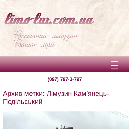
(097) 797-3-797
Вітаємо!
Архив метки:
Лімузин Кам’янець-
Про limo-lux
Подільський
Ціни
Відгуки