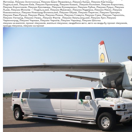
Житомир, Лімузин Золотоноша, Лімузин Івано-Франківськ, Лімузин Калуш, Лімузин Кам’янець-
Подільський, Лімузин Київ, Лімузин Кіровоград, Лімузин Ковель, Лімузин Коломия, Лімузин Коростень,
Лімузин Коростишів, Лімузин Кролевець, Лімузин Кузнецовськ, Лімузин Лубни, Лімузин Луцьк, Лімузин
Львів, Лімузин Могилів — Подільський, Лімузин Мукачево, Лімузин Надвірна, Лімузин Ніжин, Лімузин
Нововолинськ, Лімузин Новоград-Волинський, Лімузин Обухів, Лімузин Пирятин, Лімузин Прилуки,
Лімузин Рава-Руська, Лімузин Рівне, Лімузин Ромни, Лімузин Славута, Лімузин Суми, Лімузин Тернопіль,
Лімузин Ужгород, Лімузин Умань, Лімузин Фастів , Лімузин Хмельницький, Лімузин Хуст, Лімузин
Червоноград, Лімузин Черкаси, Лімузин Чернігів, Лімузин Чернівці, Лімузин Шостка
лімузин на весілля, прокат лімузинів, весільні лімузини, свадебное авто, авто на свадьбу, прокат лімузинів,
оренда лімузина, лімузин на прокат