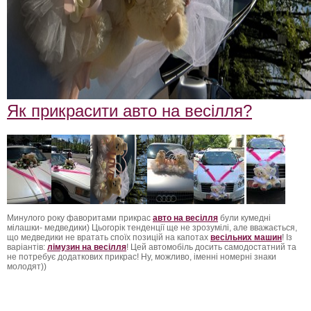
Як прикрасити авто на весілля?
Минулого року фаворитами прикрас
авто на весілля
були кумедні
мілашки- медведики) Цьогорік тенденції ще не зрозумілі, але вважається,
що медведики не вратать споїх позицій на капотах
весільних машин
! Із
варіантів:
лімузин на весілля
! Цей автомобіль досить самодостатний та
не потребує додаткових прикрас! Ну, можливо, іменні номерні знаки
молодят))
Лимузин Борисполь, Лимузин Александрия, Лимузин Белая Церковь,
Лимузин Бердичев, Лимузин Боярка, Лимузин Бровары, Лимузин