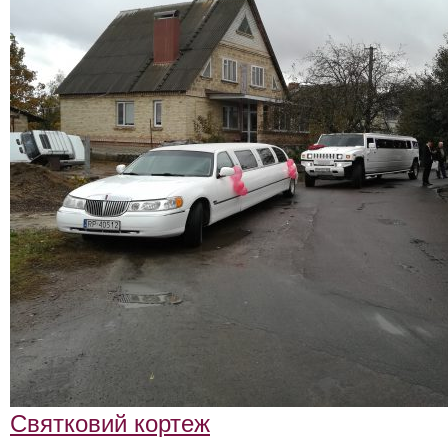
ФотоЗвіт
Статті
Контакти
Святковий кортеж